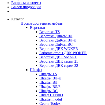
Вопросы и ответы
Выбор продукции
Каталог
Производственная мебель
Верстаки
Верстаки TS
Верстаки ДиКом ВЛ
Верстаки ДиКом ВЛ-К
Верстаки ДиКом ВС
Верстаки ДВК WOKER
Рабочие столы ДВК WOKER
Верстаки ДВК SMART
Верстаки ДВК серии 21
Верстаки ДВК серии 22
Шкафы
Шкафы TS
Шкафы ВЛ-К
Шкафы ВЛ
Шкафы ВЛ/Б
Шкафы ВС
Шкаф ПЕРФО
Шкафы modul
Серия Toolex