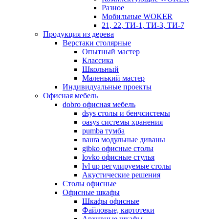
Разное
Мобильные WOKER
21, 22, ТИ-1, ТИ-3, ТИ-7
Продукция из дерева
Верстаки столярные
Опытный мастер
Классика
Школьный
Маленький мастер
Индивидуальные проекты
Офисная мебель
dobro офисная мебель
dsys столы и бенчсистемы
oasys системы хранения
pumba тумба
naura модульные диваны
gibko офисные столы
lovko офисные стулья
lvl up регулируемые столы
Акустические решения
Столы офисные
Офисные шкафы
Шкафы офисные
Файловые, картотеки
Архивные шкафы