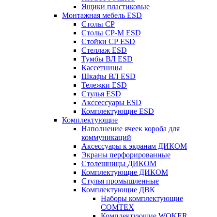
Ящики пластиковые
Монтажная мебель ESD
Столы СР
Столы СР-М ESD
Стойки СР ESD
Стеллаж ESD
Тумбы ВЛ ESD
Кассетницы
Шкафы ВЛ ESD
Тележки ESD
Стулья ESD
Акссессуары ESD
Комплектующие ESD
Комплектующие
Наполнение ячеек короба для
коммуникаций
Аксессуары к экранам ДИКОМ
Экраны перфорированные
Cтолешницы ДИКОМ
Комплектующие ДИКОМ
Стулья промышленные
Комплектующие ДВК
Наборы комплектующие
COMTEX
Комплектующие WOKER