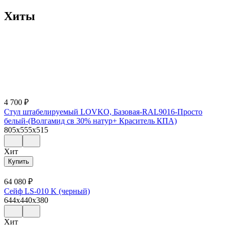
Хиты
4 700
₽
Стул штабелируемый LOVKO, Базовая-RAL9016-Просто
белый-(Волгамид св 30% натур+ Краситель КПА)
805x555x515
Хит
Купить
64 080
₽
Сейф LS-010 K (черный)
644x440x380
Хит