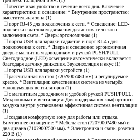
триплекс толщиной 8 мм.
(1)
обеспечивая удобство в течение всего дня. Ключевые
характеристики и оснащение: * Внутреннее пространство:
вместительная зона
(1)
порт RJ-45 для подключения к сети. * Освещение: LED-
подсветка с датчиком движения для автоматического
включения света. * Дверь: эргономичная
(1)
порты USB для зарядки гаджетов и порт RJ-45 для
подключения к сети. * Дверь и освещение: эргономичная
дверь с магнитным доводчиком и ручкой PUSH/PULL.
Светодиодное (LED) освещение автоматически включается
благодаря датчику движения. Звукоизоляция и акус
(1)
порты USB для зарядки устройств
(1)
рассчитанная на стол (720?900?480 мм) и регулируемое
кресло. * Вентиляция: качественная система из четырёх
малошумящих вентиляторов
(1)
с магнитным доводчиком и удобной ручкой PUSH/PULL.
Микроклимат и вентиляция: Для поддержания комфортного
воздуха внутри установлена эффективная система вентиляции
(1)
создавая комфортную зону для работы или отдыха.
Внутреннее оснащение: * Мебель: стол (720?900?480 мм) и
два дивана (710?900?500 мм). * Электроника и связь: розетки
220 В
(1)