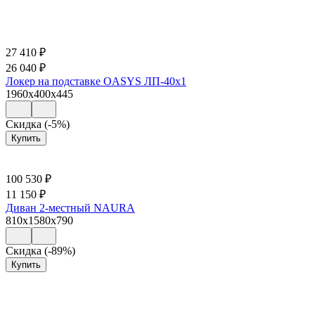
27 410
₽
26 040
₽
Локер на подставке OASYS ЛП-40х1
1960x400x445
Скидка (-5%)
Купить
100 530
₽
11 150
₽
Диван 2-местный NAURA
810x1580x790
Скидка (-89%)
Купить