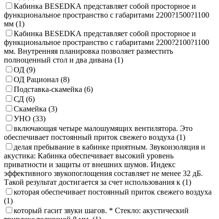
Кабинка BESEDKА представляет собой просторное и
функциональное пространство с габаритами 2200?1500?1100
мм
(1)
Кабинка BESEDKА представляет собой просторное и
функциональное пространство с габаритами 2200?2100?1100
мм. Внутренняя планировка позволяет разместить
полноценный стол и два дивана
(1)
ОД
(9)
ОД Рационал
(8)
Подставка-скамейка
(6)
СД
(6)
Скамейка
(3)
УНО
(33)
включающая четыре малошумящих вентилятора. Это
обеспечивает постоянный приток свежего воздуха
(1)
делая пребывание в кабинке приятным. Звукоизоляция и
акустика: Кабинка обеспечивает высокий уровень
приватности и защиты от внешних шумов. Индекс
эффективного звукопоглощения составляет не менее 32 дБ.
Такой результат достигается за счет использования к
(1)
которая обеспечивает постоянный приток свежего воздуха
(1)
который гасит звуки шагов. * Стекло: акустический