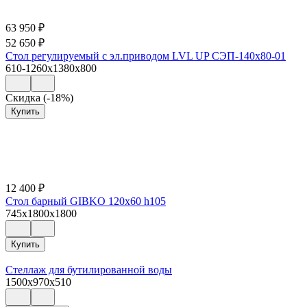
63 950
₽
52 650
₽
Стол регулируемый с эл.приводом LVL UP СЭП-140х80-01
610-1260x1380x800
Скидка (-18%)
Купить
12 400
₽
Стол барный GIBKO 120х60 h105
745x1800x1800
Купить
Стеллаж для бутилированной воды
1500x970x510