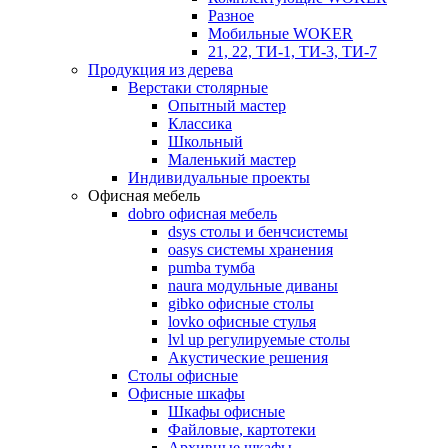
Разное
Мобильные WOKER
21, 22, ТИ-1, ТИ-3, ТИ-7
Продукция из дерева
Верстаки столярные
Опытный мастер
Классика
Школьный
Маленький мастер
Индивидуальные проекты
Офисная мебель
dobro офисная мебель
dsys столы и бенчсистемы
oasys системы хранения
pumba тумба
naura модульные диваны
gibko офисные столы
lovko офисные стулья
lvl up регулируемые столы
Акустические решения
Столы офисные
Офисные шкафы
Шкафы офисные
Файловые, картотеки
Архивные шкафы