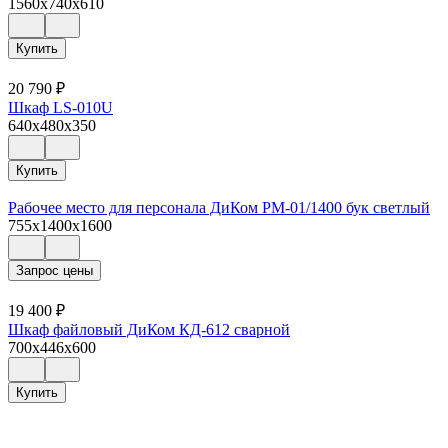
1560x740x610
Купить
20 790
₽
Шкаф LS-010U
640x480x350
Купить
Рабочее место для персонала ДиКом РМ-01/1400 бук светлый
755x1400x1600
Запрос цены
19 400
₽
Шкаф файловый ДиКом КД-612 сварной
700x446x600
Купить