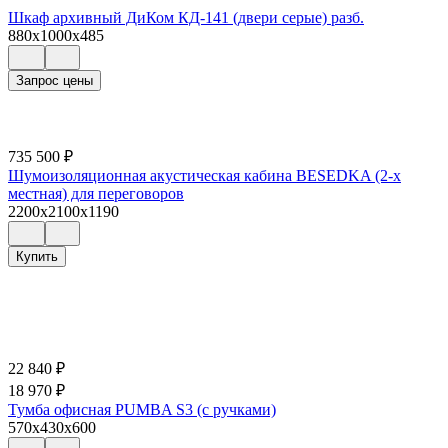
Шкаф архивный ДиКом КД-141 (двери серые) разб.
880x1000x485
Запрос цены
735 500
₽
Шумоизоляционная акустическая кабина BESEDKA (2-х
местная) для переговоров
2200x2100x1190
Купить
22 840
₽
18 970
₽
Тумба офисная PUMBA S3 (с ручками)
570x430x600