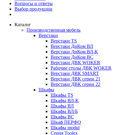
Вопросы и ответы
Выбор продукции
Каталог
Производственная мебель
Верстаки
Верстаки TS
Верстаки ДиКом ВЛ
Верстаки ДиКом ВЛ-К
Верстаки ДиКом ВС
Верстаки ДВК WOKER
Рабочие столы ДВК WOKER
Верстаки ДВК SMART
Верстаки ДВК серии 21
Верстаки ДВК серии 22
Шкафы
Шкафы TS
Шкафы ВЛ-К
Шкафы ВЛ
Шкафы ВЛ/Б
Шкафы ВС
Шкаф ПЕРФО
Шкафы modul
Серия Toolex