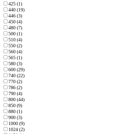
425
(1)
440
(19)
446
(3)
450
(4)
480
(7)
500
(1)
510
(4)
550
(2)
560
(4)
565
(1)
580
(3)
600
(29)
740
(22)
770
(2)
786
(2)
790
(4)
800
(44)
850
(9)
880
(1)
900
(3)
1000
(9)
1024
(2)