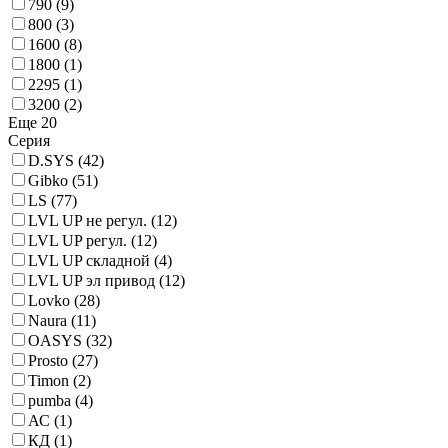
790
(9)
800
(3)
1600
(8)
1800
(1)
2295
(1)
3200
(2)
Еще 20
Серия
D.SYS
(42)
Gibko
(51)
LS
(77)
LVL UP не регул.
(12)
LVL UP регул.
(12)
LVL UP складной
(4)
LVL UP эл привод
(12)
Lovko
(28)
Naura
(11)
OASYS
(32)
Prosto
(27)
Timon
(2)
pumba
(4)
АС
(1)
КД
(1)