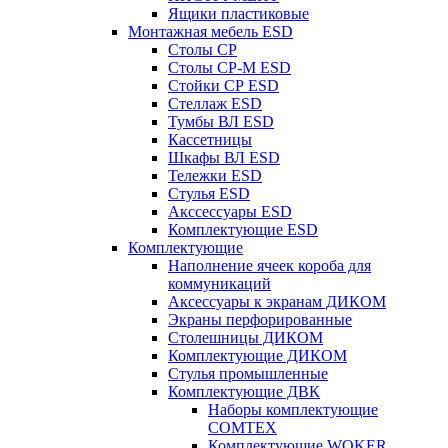
Ящики пластиковые
Монтажная мебель ESD
Столы СР
Столы СР-М ESD
Стойки СР ESD
Стеллаж ESD
Тумбы ВЛ ESD
Кассетницы
Шкафы ВЛ ESD
Тележки ESD
Стулья ESD
Акссессуары ESD
Комплектующие ESD
Комплектующие
Наполнение ячеек короба для
коммуникаций
Аксессуары к экранам ДИКОМ
Экраны перфорированные
Cтолешницы ДИКОМ
Комплектующие ДИКОМ
Стулья промышленные
Комплектующие ДВК
Наборы комплектующие
COMTEX
Комплектующие WOKER