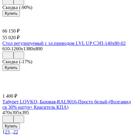
Скидка (-90%)
Купить
66 150
₽
55 020
₽
Стол регулируемый с эл.приводом LVL UP СЭП-140х80-02
610-1260x1380x800
Скидка (-17%)
Купить
1 400
₽
Табурет LOVKO, Базовая-RAL9016-Просто белый-(Волгамид
св 30% натур+ Краситель КПА)
470x395x395
Купить
1
2
3
...
22