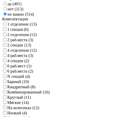
да
(401)
нет
(113)
не важно
(514)
Комплектация
1 отделение
(13)
1 секция
(6)
2 отделения
(12)
2 раб.места
(3)
2 секции
(13)
4 отделения
(12)
4 раб.места
(3)
4 секции
(2)
6 раб.мест
(1)
6 раб.места
(2)
N секций
(4)
Барный
(10)
Квадратный
(8)
Комбинированный
(16)
Круглый
(11)
Мягкие
(14)
На колесиках
(12)
Низкий
(4)