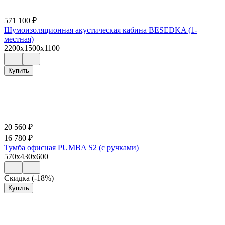
571 100
₽
Шумоизоляционная акустическая кабина BESEDKA (1-
местная)
2200x1500x1100
Купить
20 560
₽
16 780
₽
Тумба офисная PUMBA S2 (с ручками)
570x430x600
Скидка (-18%)
Купить