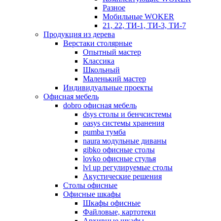
Разное
Мобильные WOKER
21, 22, ТИ-1, ТИ-3, ТИ-7
Продукция из дерева
Верстаки столярные
Опытный мастер
Классика
Школьный
Маленький мастер
Индивидуальные проекты
Офисная мебель
dobro офисная мебель
dsys столы и бенчсистемы
oasys системы хранения
pumba тумба
naura модульные диваны
gibko офисные столы
lovko офисные стулья
lvl up регулируемые столы
Акустические решения
Столы офисные
Офисные шкафы
Шкафы офисные
Файловые, картотеки
Архивные шкафы