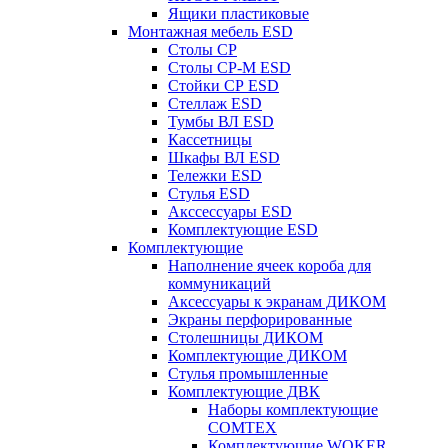
Ящики пластиковые
Монтажная мебель ESD
Столы СР
Столы СР-М ESD
Стойки СР ESD
Стеллаж ESD
Тумбы ВЛ ESD
Кассетницы
Шкафы ВЛ ESD
Тележки ESD
Стулья ESD
Акссессуары ESD
Комплектующие ESD
Комплектующие
Наполнение ячеек короба для
коммуникаций
Аксессуары к экранам ДИКОМ
Экраны перфорированные
Cтолешницы ДИКОМ
Комплектующие ДИКОМ
Стулья промышленные
Комплектующие ДВК
Наборы комплектующие
COMTEX
Комплектующие WOKER