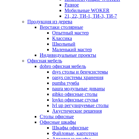
Разное
Мобильные WOKER
21, 22, ТИ-1, ТИ-3, ТИ-7
Продукция из дерева
Верстаки столярные
Опытный мастер
Классика
Школьный
Маленький мастер
Индивидуальные проекты
Офисная мебель
dobro офисная мебель
dsys столы и бенчсистемы
oasys системы хранения
pumba тумба
naura модульные диваны
gibko офисные столы
lovko офисные стулья
lvl up регулируемые столы
Акустические решения
Столы офисные
Офисные шкафы
Шкафы офисные
Файловые, картотеки
Архивные шкафы