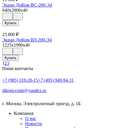
Экран ДиКом ВС-200-Э4
640x2000x40
Купить
23 800
₽
Экран ДиКом ВЛ-200-Э4
1225x1990x40
Купить
1
2
3
Наши контакты
+7 (985) 319-20-15
+7 (495) 949-94-31
dikom-centr@yandex.ru
г. Москва
,
Электролитный проезд, д. 1Б
Компания
О нас
Новости