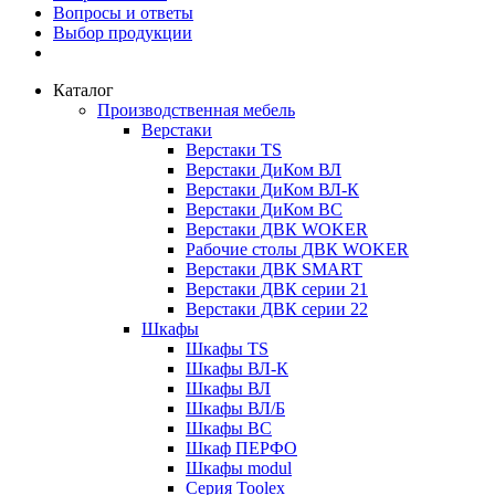
Вопросы и ответы
Выбор продукции
Каталог
Производственная мебель
Верстаки
Верстаки TS
Верстаки ДиКом ВЛ
Верстаки ДиКом ВЛ-К
Верстаки ДиКом ВС
Верстаки ДВК WOKER
Рабочие столы ДВК WOKER
Верстаки ДВК SMART
Верстаки ДВК серии 21
Верстаки ДВК серии 22
Шкафы
Шкафы TS
Шкафы ВЛ-К
Шкафы ВЛ
Шкафы ВЛ/Б
Шкафы ВС
Шкаф ПЕРФО
Шкафы modul
Серия Toolex