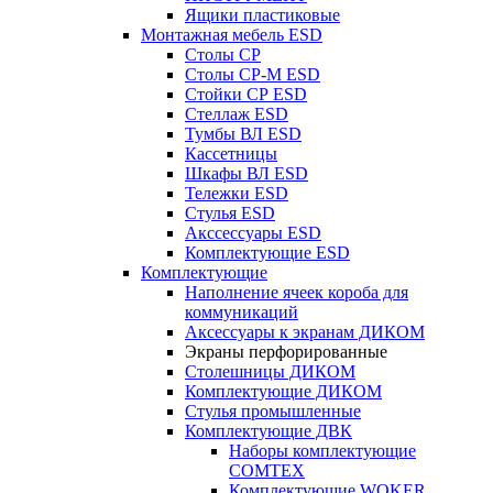
Ящики пластиковые
Монтажная мебель ESD
Столы СР
Столы СР-М ESD
Стойки СР ESD
Стеллаж ESD
Тумбы ВЛ ESD
Кассетницы
Шкафы ВЛ ESD
Тележки ESD
Стулья ESD
Акссессуары ESD
Комплектующие ESD
Комплектующие
Наполнение ячеек короба для
коммуникаций
Аксессуары к экранам ДИКОМ
Экраны перфорированные
Cтолешницы ДИКОМ
Комплектующие ДИКОМ
Стулья промышленные
Комплектующие ДВК
Наборы комплектующие
COMTEX
Комплектующие WOKER