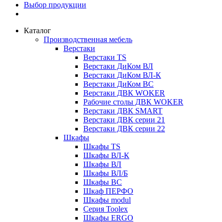
Выбор продукции
Каталог
Производственная мебель
Верстаки
Верстаки TS
Верстаки ДиКом ВЛ
Верстаки ДиКом ВЛ-К
Верстаки ДиКом ВС
Верстаки ДВК WOKER
Рабочие столы ДВК WOKER
Верстаки ДВК SMART
Верстаки ДВК серии 21
Верстаки ДВК серии 22
Шкафы
Шкафы TS
Шкафы ВЛ-К
Шкафы ВЛ
Шкафы ВЛ/Б
Шкафы ВС
Шкаф ПЕРФО
Шкафы modul
Серия Toolex
Шкафы ERGO