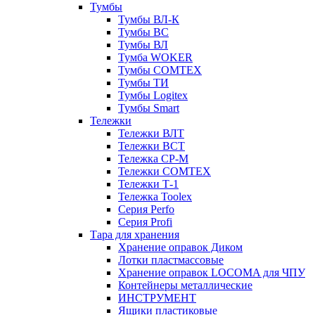
Тумбы
Тумбы ВЛ-К
Тумбы ВС
Тумбы ВЛ
Тумба WOKER
Тумбы COMTEX
Тумбы ТИ
Тумбы Logitex
Тумбы Smart
Тележки
Тележки ВЛТ
Тележки ВСТ
Тележка СР-М
Тележки COMTEX
Тележки Т-1
Тележка Toolex
Серия Perfo
Серия Profi
Тара для хранения
Хранение оправок Диком
Лотки пластмассовые
Хранение оправок LOCOMA для ЧПУ
Контейнеры металлические
ИНСТРУМЕНТ
Ящики пластиковые