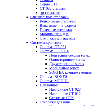
Серия СТТ
СТ-032 стеллаж
sgr стеллажи
Специальные стеллажи
Консольные стеллажи
Выкатные платформы
Палетные стеллажи
Мобильный СДМ
Стеллажи для ящиков
Системы хранения
Система СТ-031
Система SORTEX
Подвесные секции sortex
Односторонние sortex
Двухсторонние sortex
Мобильный sortex
SORTEX комплектующие
Система BOXES
Система MODUL
Наклонные
Наклонные СТ-023
Наклонные СТ-012
Стеллажи СТК
Стеллажи для шин