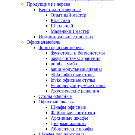
Продукция из дерева
Верстаки столярные
Опытный мастер
Классика
Школьный
Маленький мастер
Индивидуальные проекты
Офисная мебель
dobro офисная мебель
dsys столы и бенчсистемы
oasys системы хранения
pumba тумба
naura модульные диваны
gibko офисные столы
lovko офисные стулья
lvl up регулируемые столы
Акустические решения
Столы офисные
Офисные шкафы
Шкафы офисные
Файловые, картотеки
Архивные шкафы
Дверьми жалюзи
Абонентские шкафы
Шкафы для персонала