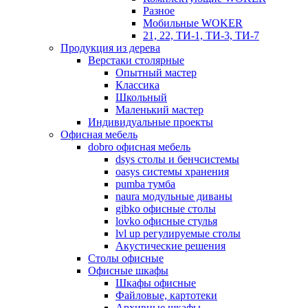
Разное
Мобильные WOKER
21, 22, ТИ-1, ТИ-3, ТИ-7
Продукция из дерева
Верстаки столярные
Опытный мастер
Классика
Школьный
Маленький мастер
Индивидуальные проекты
Офисная мебель
dobro офисная мебель
dsys столы и бенчсистемы
oasys системы хранения
pumba тумба
naura модульные диваны
gibko офисные столы
lovko офисные стулья
lvl up регулируемые столы
Акустические решения
Столы офисные
Офисные шкафы
Шкафы офисные
Файловые, картотеки
Архивные шкафы