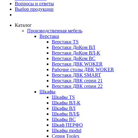
Вопросы и ответы
Выбор продукции
Каталог
Производственная мебель
Верстаки
Верстаки TS
Верстаки ДиКом ВЛ
Верстаки ДиКом ВЛ-К
Верстаки ДиКом ВС
Верстаки ДВК WOKER
Рабочие столы ДВК WOKER
Верстаки ДВК SMART
Верстаки ДВК серии 21
Верстаки ДВК серии 22
Шкафы
Шкафы TS
Шкафы ВЛ-К
Шкафы ВЛ
Шкафы ВЛ/Б
Шкафы ВС
Шкаф ПЕРФО
Шкафы modul
Серия Toolex