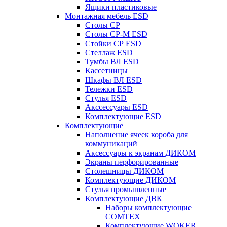
Ящики пластиковые
Монтажная мебель ESD
Столы СР
Столы СР-М ESD
Стойки СР ESD
Стеллаж ESD
Тумбы ВЛ ESD
Кассетницы
Шкафы ВЛ ESD
Тележки ESD
Стулья ESD
Акссессуары ESD
Комплектующие ESD
Комплектующие
Наполнение ячеек короба для
коммуникаций
Аксессуары к экранам ДИКОМ
Экраны перфорированные
Cтолешницы ДИКОМ
Комплектующие ДИКОМ
Стулья промышленные
Комплектующие ДВК
Наборы комплектующие
COMTEX
Комплектующие WOKER