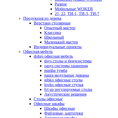
Разное
Мобильные WOKER
21, 22, ТИ-1, ТИ-3, ТИ-7
Продукция из дерева
Верстаки столярные
Опытный мастер
Классика
Школьный
Маленький мастер
Индивидуальные проекты
Офисная мебель
dobro офисная мебель
dsys столы и бенчсистемы
oasys системы хранения
pumba тумба
naura модульные диваны
gibko офисные столы
lovko офисные стулья
lvl up регулируемые столы
Акустические решения
Столы офисные
Офисные шкафы
Шкафы офисные
Файловые, картотеки
Архивные шкафы