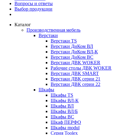
Вопросы и ответы
Выбор продукции
Каталог
Производственная мебель
Верстаки
Верстаки TS
Верстаки ДиКом ВЛ
Верстаки ДиКом ВЛ-К
Верстаки ДиКом ВС
Верстаки ДВК WOKER
Рабочие столы ДВК WOKER
Верстаки ДВК SMART
Верстаки ДВК серии 21
Верстаки ДВК серии 22
Шкафы
Шкафы TS
Шкафы ВЛ-К
Шкафы ВЛ
Шкафы ВЛ/Б
Шкафы ВС
Шкаф ПЕРФО
Шкафы modul
Серия Toolex