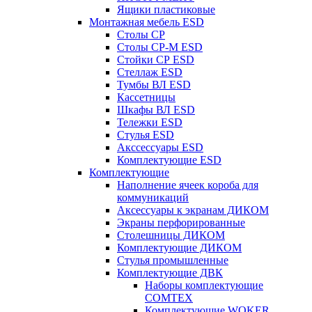
Ящики пластиковые
Монтажная мебель ESD
Столы СР
Столы СР-М ESD
Стойки СР ESD
Стеллаж ESD
Тумбы ВЛ ESD
Кассетницы
Шкафы ВЛ ESD
Тележки ESD
Стулья ESD
Акссессуары ESD
Комплектующие ESD
Комплектующие
Наполнение ячеек короба для
коммуникаций
Аксессуары к экранам ДИКОМ
Экраны перфорированные
Cтолешницы ДИКОМ
Комплектующие ДИКОМ
Стулья промышленные
Комплектующие ДВК
Наборы комплектующие
COMTEX
Комплектующие WOKER