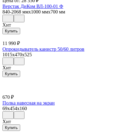
Цена от:
28 350
₽
Верстак ДиКом ВЛ-100-01 Ф
840-2068 ммx1000 ммx700 мм
Хит
Купить
11 990
₽
Опрокидыватель канистр 50/60 литров
1015x470x525
Хит
Купить
670
₽
Полка навесная на экран
69x454x160
Хит
Купить