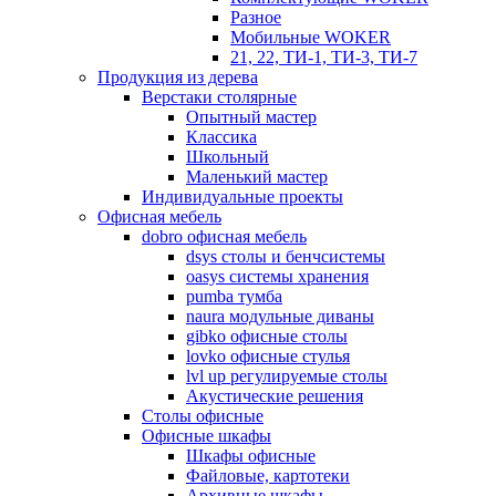
Разное
Мобильные WOKER
21, 22, ТИ-1, ТИ-3, ТИ-7
Продукция из дерева
Верстаки столярные
Опытный мастер
Классика
Школьный
Маленький мастер
Индивидуальные проекты
Офисная мебель
dobro офисная мебель
dsys столы и бенчсистемы
oasys системы хранения
pumba тумба
naura модульные диваны
gibko офисные столы
lovko офисные стулья
lvl up регулируемые столы
Акустические решения
Столы офисные
Офисные шкафы
Шкафы офисные
Файловые, картотеки
Архивные шкафы