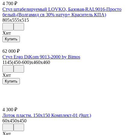
4 700
₽
Стул штабелируемый LOVKO, Базовая-RAL9016-Просто
белый-(Волгамид св 30% натур+ Краситель КПА)
805x555x515
Хит
Купить
62 000
₽
Стул Ergo DiKom 9013-2000 by Bimos
1145(450-600)x460x460
Хит
Купить
4 300
₽
Лоток пластм. 150х150 Комплект-01 (9шт.)
60x450x450
Хит