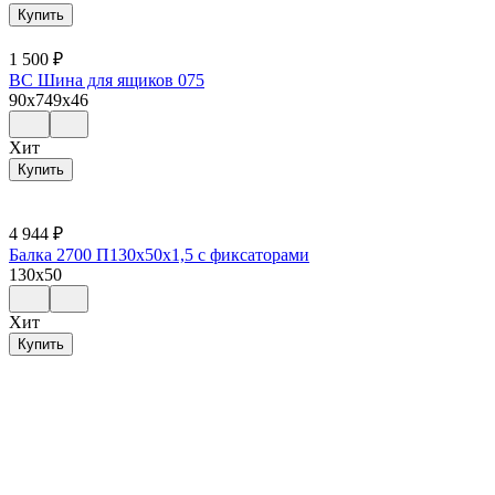
Купить
1 500
₽
ВС Шина для ящиков 075
90x749x46
Хит
Купить
4 944
₽
Балка 2700 П130х50х1,5 с фиксаторами
130x50
Хит
Купить