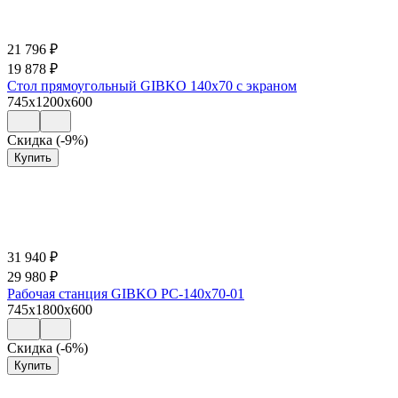
21 796
₽
19 878
₽
Стол прямоугольный GIBKO 140х70 с экраном
745x1200x600
Скидка (-9%)
Купить
31 940
₽
29 980
₽
Рабочая станция GIBKO РС-140х70-01
745x1800x600
Скидка (-6%)
Купить