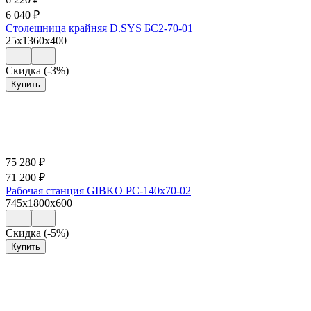
6 040
₽
Столешница крайняя D.SYS БС2-70-01
25x1360x400
Скидка (-3%)
Купить
75 280
₽
71 200
₽
Рабочая станция GIBKO РС-140х70-02
745x1800x600
Скидка (-5%)
Купить