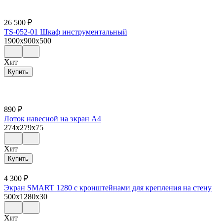
26 500
₽
TS-052-01 Шкаф инструментальный
1900x900x500
Хит
Купить
890
₽
Лоток навесной на экран А4
274x279x75
Хит
Купить
4 300
₽
Экран SMART 1280 с кронштейнами для крепления на стену
500x1280x30
Хит