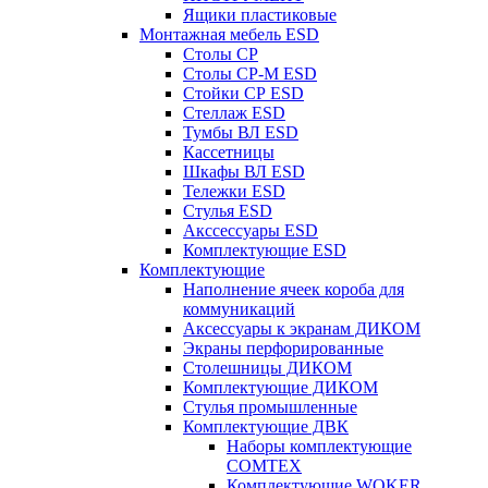
Ящики пластиковые
Монтажная мебель ESD
Столы СР
Столы СР-М ESD
Стойки СР ESD
Стеллаж ESD
Тумбы ВЛ ESD
Кассетницы
Шкафы ВЛ ESD
Тележки ESD
Стулья ESD
Акссессуары ESD
Комплектующие ESD
Комплектующие
Наполнение ячеек короба для
коммуникаций
Аксессуары к экранам ДИКОМ
Экраны перфорированные
Cтолешницы ДИКОМ
Комплектующие ДИКОМ
Стулья промышленные
Комплектующие ДВК
Наборы комплектующие
COMTEX
Комплектующие WOKER