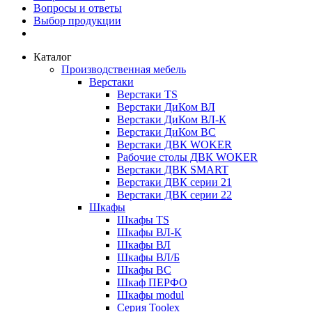
Вопросы и ответы
Выбор продукции
Каталог
Производственная мебель
Верстаки
Верстаки TS
Верстаки ДиКом ВЛ
Верстаки ДиКом ВЛ-К
Верстаки ДиКом ВС
Верстаки ДВК WOKER
Рабочие столы ДВК WOKER
Верстаки ДВК SMART
Верстаки ДВК серии 21
Верстаки ДВК серии 22
Шкафы
Шкафы TS
Шкафы ВЛ-К
Шкафы ВЛ
Шкафы ВЛ/Б
Шкафы ВС
Шкаф ПЕРФО
Шкафы modul
Серия Toolex