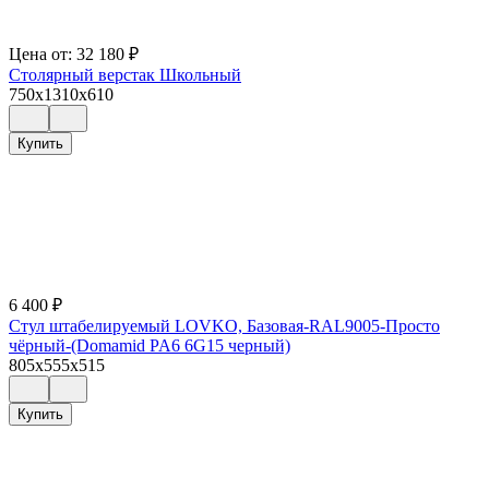
Цена от:
32 180
₽
Столярный верстак Школьный
750x1310x610
Купить
6 400
₽
Стул штабелируемый LOVKO, Базовая-RAL9005-Просто
чёрный-(Domamid PA6 6G15 черный)
805x555x515
Купить