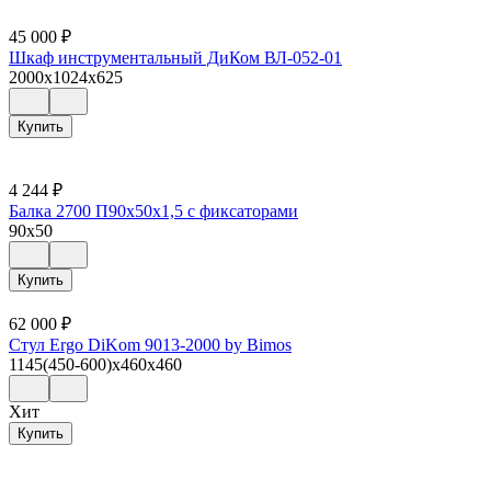
45 000
₽
Шкаф инструментальный ДиКом ВЛ-052-01
2000x1024x625
Купить
4 244
₽
Балка 2700 П90х50х1,5 с фиксаторами
90x50
Купить
62 000
₽
Стул Ergo DiKom 9013-2000 by Bimos
1145(450-600)x460x460
Хит
Купить