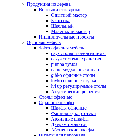
Продукция из дерева
Верстаки столярные
Опытный мастер
Классика
Школьный
Маленький мастер
Индивидуальные проекты
Офисная мебель
dobro офисная мебель
dsys столы и бенчсистемы
oasys системы хранения
pumba тумба
naura модульные диваны
gibko офисные столы
lovko офисные стулья
lvl up регулируемые столы
Акустические решения
Столы офисные
Офисные шкафы
Шкафы офисные
Файловые, картотеки
Архивные шкафы
Дверьми жалюзи
Абонентские шкафы
Шкафы для персонала