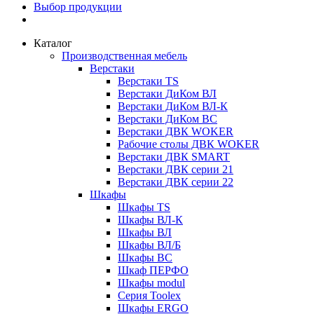
Выбор продукции
Каталог
Производственная мебель
Верстаки
Верстаки TS
Верстаки ДиКом ВЛ
Верстаки ДиКом ВЛ-К
Верстаки ДиКом ВС
Верстаки ДВК WOKER
Рабочие столы ДВК WOKER
Верстаки ДВК SMART
Верстаки ДВК серии 21
Верстаки ДВК серии 22
Шкафы
Шкафы TS
Шкафы ВЛ-К
Шкафы ВЛ
Шкафы ВЛ/Б
Шкафы ВС
Шкаф ПЕРФО
Шкафы modul
Серия Toolex
Шкафы ERGO