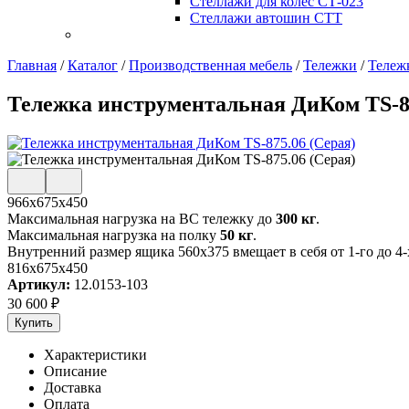
Стеллажи для колес СТ-023
Стеллажи автошин СТТ
Главная
/
Каталог
/
Производственная мебель
/
Тележки
/
Тележ
Тележка инструментальная ДиКом TS-87
966х675х450
Максимальная нагрузка на ВС тележку до
300 кг
.
Максимальная нагрузка на полку
50 кг
.
Внутренний размер ящика 560х375 вмещает в себя от 1-го до 
816x675x450
Артикул:
12.0153-103
30 600
₽
Купить
Характеристики
Описание
Доставка
Оплата