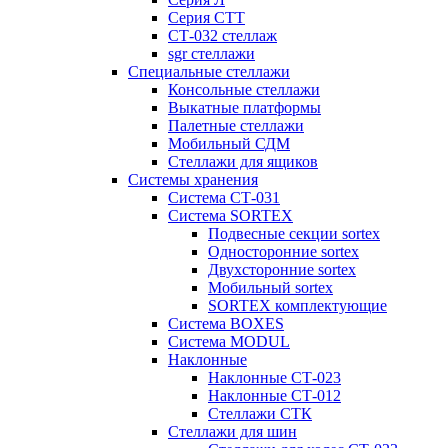
Серия СТТ
СТ-032 стеллаж
sgr стеллажи
Специальные стеллажи
Консольные стеллажи
Выкатные платформы
Палетные стеллажи
Мобильный СДМ
Стеллажи для ящиков
Системы хранения
Система СТ-031
Система SORTEX
Подвесные секции sortex
Односторонние sortex
Двухсторонние sortex
Мобильный sortex
SORTEX комплектующие
Система BOXES
Система MODUL
Наклонные
Наклонные СТ-023
Наклонные СТ-012
Стеллажи СТК
Стеллажи для шин