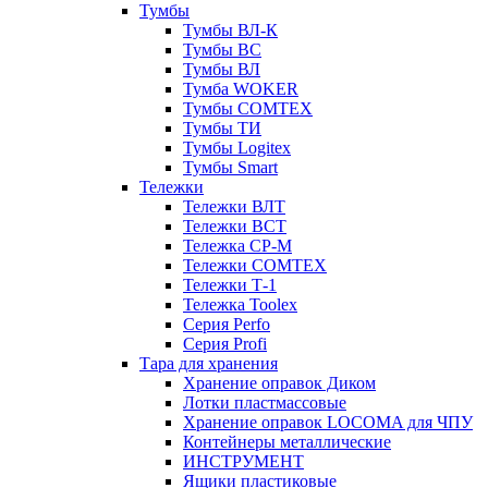
Тумбы
Тумбы ВЛ-К
Тумбы ВС
Тумбы ВЛ
Тумба WOKER
Тумбы COMTEX
Тумбы ТИ
Тумбы Logitex
Тумбы Smart
Тележки
Тележки ВЛТ
Тележки ВСТ
Тележка СР-М
Тележки COMTEX
Тележки Т-1
Тележка Toolex
Серия Perfo
Серия Profi
Тара для хранения
Хранение оправок Диком
Лотки пластмассовые
Хранение оправок LOCOMA для ЧПУ
Контейнеры металлические
ИНСТРУМЕНТ
Ящики пластиковые