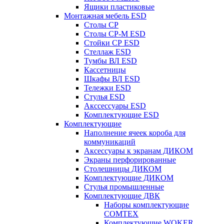
Ящики пластиковые
Монтажная мебель ESD
Столы СР
Столы СР-М ESD
Стойки СР ESD
Стеллаж ESD
Тумбы ВЛ ESD
Кассетницы
Шкафы ВЛ ESD
Тележки ESD
Стулья ESD
Акссессуары ESD
Комплектующие ESD
Комплектующие
Наполнение ячеек короба для
коммуникаций
Аксессуары к экранам ДИКОМ
Экраны перфорированные
Cтолешницы ДИКОМ
Комплектующие ДИКОМ
Стулья промышленные
Комплектующие ДВК
Наборы комплектующие
COMTEX
Комплектующие WOKER