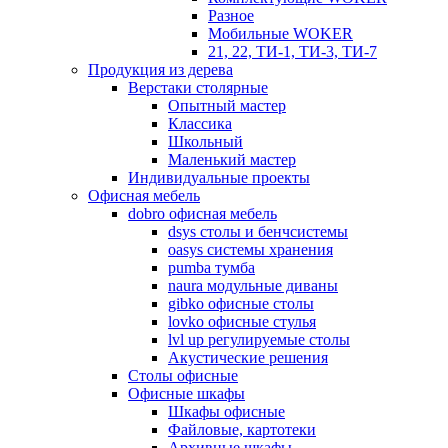
Разное
Мобильные WOKER
21, 22, ТИ-1, ТИ-3, ТИ-7
Продукция из дерева
Верстаки столярные
Опытный мастер
Классика
Школьный
Маленький мастер
Индивидуальные проекты
Офисная мебель
dobro офисная мебель
dsys столы и бенчсистемы
oasys системы хранения
pumba тумба
naura модульные диваны
gibko офисные столы
lovko офисные стулья
lvl up регулируемые столы
Акустические решения
Столы офисные
Офисные шкафы
Шкафы офисные
Файловые, картотеки
Архивные шкафы