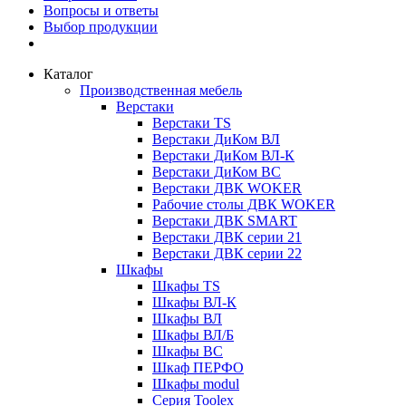
Вопросы и ответы
Выбор продукции
Каталог
Производственная мебель
Верстаки
Верстаки TS
Верстаки ДиКом ВЛ
Верстаки ДиКом ВЛ-К
Верстаки ДиКом ВС
Верстаки ДВК WOKER
Рабочие столы ДВК WOKER
Верстаки ДВК SMART
Верстаки ДВК серии 21
Верстаки ДВК серии 22
Шкафы
Шкафы TS
Шкафы ВЛ-К
Шкафы ВЛ
Шкафы ВЛ/Б
Шкафы ВС
Шкаф ПЕРФО
Шкафы modul
Серия Toolex