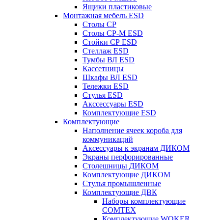
Ящики пластиковые
Монтажная мебель ESD
Столы СР
Столы СР-М ESD
Стойки СР ESD
Стеллаж ESD
Тумбы ВЛ ESD
Кассетницы
Шкафы ВЛ ESD
Тележки ESD
Стулья ESD
Акссессуары ESD
Комплектующие ESD
Комплектующие
Наполнение ячеек короба для
коммуникаций
Аксессуары к экранам ДИКОМ
Экраны перфорированные
Cтолешницы ДИКОМ
Комплектующие ДИКОМ
Стулья промышленные
Комплектующие ДВК
Наборы комплектующие
COMTEX
Комплектующие WOKER