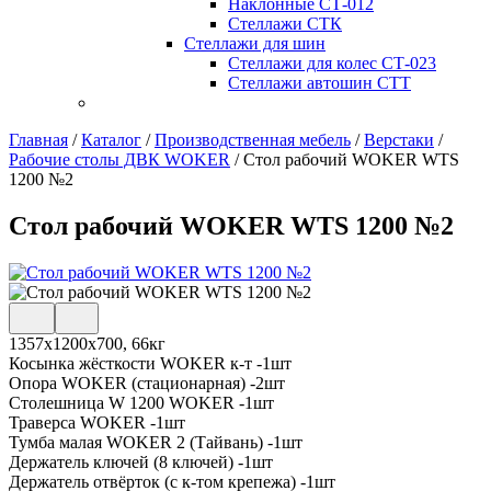
Наклонные СТ-012
Стеллажи СТК
Стеллажи для шин
Стеллажи для колес СТ-023
Стеллажи автошин СТТ
Главная
/
Каталог
/
Производственная мебель
/
Верстаки
/
Рабочие столы ДВК WOKER
/
Стол рабочий WOKER WTS
1200 №2
Стол рабочий WOKER WTS 1200 №2
1357х1200х700, 66кг
Косынка жёсткости WOKER к-т -1шт
Опора WOKER (стационарная) -2шт
Столешница W 1200 WOKER -1шт
Траверса WOKER -1шт
Тумба малая WOKER 2 (Тайвань) -1шт
Держатель ключей (8 ключей) -1шт
Держатель отвёрток (с к-том крепежа) -1шт