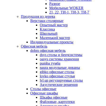
Разное
Мобильные WOKER
21, 22, ТИ-1, ТИ-3, ТИ-7
Продукция из дерева
Верстаки столярные
Опытный мастер
Классика
Школьный
Маленький мастер
Индивидуальные проекты
Офисная мебель
dobro офисная мебель
dsys столы и бенчсистемы
oasys системы хранения
pumba тумба
naura модульные диваны
gibko офисные столы
lovko офисные стулья
lvl up регулируемые столы
Акустические решения
Столы офисные
Офисные шкафы
Шкафы офисные
Файловые, картотеки
Архивные шкафы