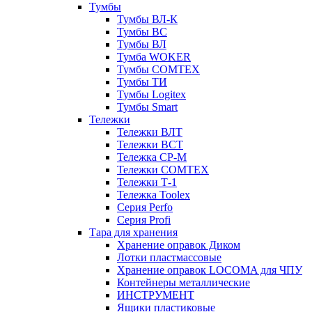
Тумбы
Тумбы ВЛ-К
Тумбы ВС
Тумбы ВЛ
Тумба WOKER
Тумбы COMTEX
Тумбы ТИ
Тумбы Logitex
Тумбы Smart
Тележки
Тележки ВЛТ
Тележки ВСТ
Тележка СР-М
Тележки COMTEX
Тележки Т-1
Тележка Toolex
Серия Perfo
Серия Profi
Тара для хранения
Хранение оправок Диком
Лотки пластмассовые
Хранение оправок LOCOMA для ЧПУ
Контейнеры металлические
ИНСТРУМЕНТ
Ящики пластиковые