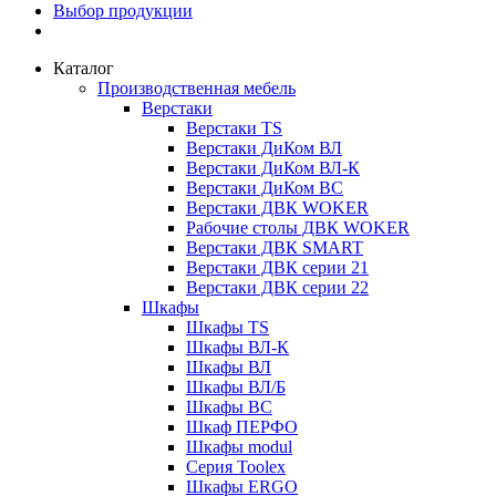
Выбор продукции
Каталог
Производственная мебель
Верстаки
Верстаки TS
Верстаки ДиКом ВЛ
Верстаки ДиКом ВЛ-К
Верстаки ДиКом ВС
Верстаки ДВК WOKER
Рабочие столы ДВК WOKER
Верстаки ДВК SMART
Верстаки ДВК серии 21
Верстаки ДВК серии 22
Шкафы
Шкафы TS
Шкафы ВЛ-К
Шкафы ВЛ
Шкафы ВЛ/Б
Шкафы ВС
Шкаф ПЕРФО
Шкафы modul
Серия Toolex
Шкафы ERGO