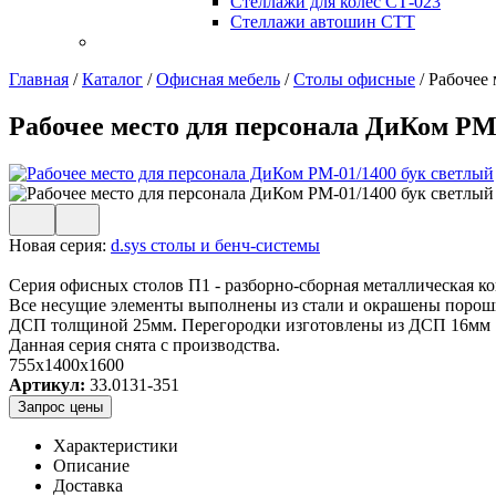
Стеллажи для колес СТ-023
Стеллажи автошин СТТ
Главная
/
Каталог
/
Офисная мебель
/
Столы офисные
/
Рабочее 
Рабочее место для персонала ДиКом РМ
Новая серия:
d.sys столы и бенч-системы
Серия офисных столов П1 - разборно-сборная металлическая к
Все несущие элементы выполнены из стали и окрашены порошк
ДСП толщиной 25мм. Перегородки изготовлены из ДСП 16мм
Данная серия снята с производства.
755x1400x1600
Артикул:
33.0131-351
Запрос цены
Характеристики
Описание
Доставка