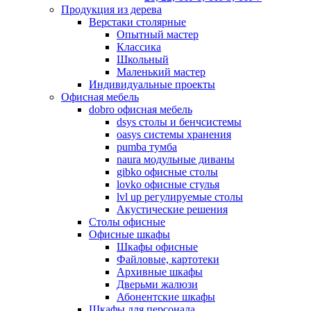
Продукция из дерева
Верстаки столярные
Опытный мастер
Классика
Школьный
Маленький мастер
Индивидуальные проекты
Офисная мебель
dobro офисная мебель
dsys столы и бенчсистемы
oasys системы хранения
pumba тумба
naura модульные диваны
gibko офисные столы
lovko офисные стулья
lvl up регулируемые столы
Акустические решения
Столы офисные
Офисные шкафы
Шкафы офисные
Файловые, картотеки
Архивные шкафы
Дверьми жалюзи
Абонентские шкафы
Шкафы для персонала