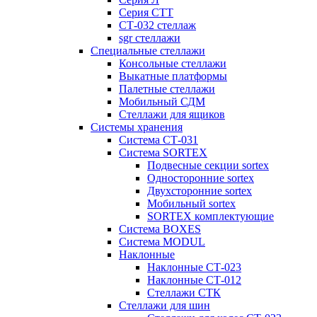
Серия СТТ
СТ-032 стеллаж
sgr стеллажи
Специальные стеллажи
Консольные стеллажи
Выкатные платформы
Палетные стеллажи
Мобильный СДМ
Стеллажи для ящиков
Системы хранения
Система СТ-031
Система SORTEX
Подвесные секции sortex
Односторонние sortex
Двухсторонние sortex
Мобильный sortex
SORTEX комплектующие
Система BOXES
Система MODUL
Наклонные
Наклонные СТ-023
Наклонные СТ-012
Стеллажи СТК
Стеллажи для шин