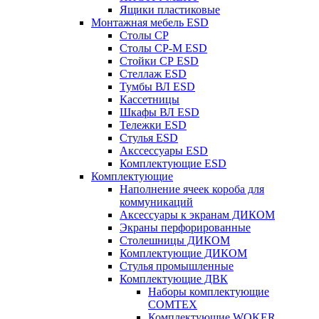
Ящики пластиковые
Монтажная мебель ESD
Столы СР
Столы СР-М ESD
Стойки СР ESD
Стеллаж ESD
Тумбы ВЛ ESD
Кассетницы
Шкафы ВЛ ESD
Тележки ESD
Стулья ESD
Акссессуары ESD
Комплектующие ESD
Комплектующие
Наполнение ячеек короба для
коммуникаций
Аксессуары к экранам ДИКОМ
Экраны перфорированные
Cтолешницы ДИКОМ
Комплектующие ДИКОМ
Стулья промышленные
Комплектующие ДВК
Наборы комплектующие
COMTEX
Комплектующие WOKER