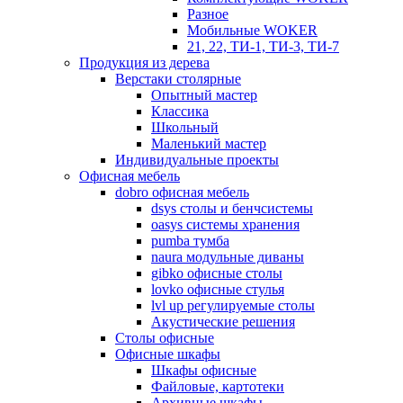
Разное
Мобильные WOKER
21, 22, ТИ-1, ТИ-3, ТИ-7
Продукция из дерева
Верстаки столярные
Опытный мастер
Классика
Школьный
Маленький мастер
Индивидуальные проекты
Офисная мебель
dobro офисная мебель
dsys столы и бенчсистемы
oasys системы хранения
pumba тумба
naura модульные диваны
gibko офисные столы
lovko офисные стулья
lvl up регулируемые столы
Акустические решения
Столы офисные
Офисные шкафы
Шкафы офисные
Файловые, картотеки
Архивные шкафы