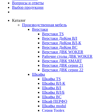
Вопросы и ответы
Выбор продукции
Каталог
Производственная мебель
Верстаки
Верстаки TS
Верстаки ДиКом ВЛ
Верстаки ДиКом ВЛ-К
Верстаки ДиКом ВС
Верстаки ДВК WOKER
Рабочие столы ДВК WOKER
Верстаки ДВК SMART
Верстаки ДВК серии 21
Верстаки ДВК серии 22
Шкафы
Шкафы TS
Шкафы ВЛ-К
Шкафы ВЛ
Шкафы ВЛ/Б
Шкафы ВС
Шкаф ПЕРФО
Шкафы modul
Серия Toolex