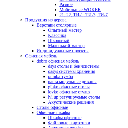
Разное
Мобильные WOKER
21, 22, ТИ-1, ТИ-3, ТИ-7
Продукция из дерева
Верстаки столярные
Опытный мастер
Классика
Школьный
Маленький мастер
Индивидуальные проекты
Офисная мебель
dobro офисная мебель
dsys столы и бенчсистемы
oasys системы хранения
pumba тумба
naura модульные диваны
gibko офисные столы
lovko офисные стулья
lvl up регулируемые столы
Акустические решения
Столы офисные
Офисные шкафы
Шкафы офисные
Файловые, картотеки
Архивные шкафы