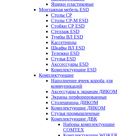
Ящики пластиковые
Монтажная мебель ESD
Столы СР
Столы СР-М ESD
Стойки СР ESD
Стеллаж ESD
Тумбы ВЛ ESD
Кассетницы
Шкафы ВЛ ESD
Тележки ESD
Стулья ESD
Акссессуары ESD
Комплектующие ESD
Комплектующие
Наполнение ячеек короба для
коммуникаций
Аксессуары к экранам ДИКОМ
Экраны перфорированные
Cтолешницы ДИКОМ
Комплектующие ДИКОМ
Стулья промышленные
Комплектующие ДВК
Наборы комплектующие
COMTEX
Комплектующие WOKER