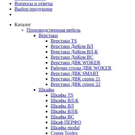
Вопросы и ответы
Выбор продукции
Каталог
Производственная мебель
Верстаки
Верстаки TS
Верстаки ДиКом ВЛ
Верстаки ДиКом ВЛ-К
Верстаки ДиКом ВС
Верстаки ДВК WOKER
Рабочие столы ДВК WOKER
Верстаки ДВК SMART
Верстаки ДВК серии 21
Верстаки ДВК серии 22
Шкафы
Шкафы TS
Шкафы ВЛ-К
Шкафы ВЛ
Шкафы ВЛ/Б
Шкафы ВС
Шкаф ПЕРФО
Шкафы modul
Серия Toolex