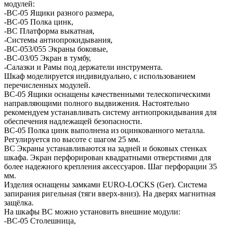
модулей:
-ВC-05 Ящики разного размера,
-ВС-05 Полка цинк,
-ВС Платформа выкатная,
-Системы антиопрокидывания,
-ВС-053/055 Экраны боковые,
-ВС-03/05 Экран в тумбу,
-Салазки и Рамы под держатели инструмента.
Шкаф моделируется индивидуально, с использованием
перечисленных модулей.
ВС-05 Ящики оснащены качественными телескопическими
направляющими полного выдвижения. Настоятельно
рекомендуем устанавливать систему антиопрокидывания для
обеспечения надлежащей безопасности.
ВС-05 Полка цинк выполнена из оцинкованного металла.
Регулируется по высоте с шагом 25 мм.
ВС Экраны устанавливаются на задней и боковых стенках
шкафа. Экран перфорирован квадратными отверстиями для
более надежного крепления аксессуаров. Шаг перфорации 35
мм.
Изделия оснащены замками EURO-LOCKS (Ger). Система
запирания ригельная (тяги вверх-вниз). На дверях магнитная
защёлка.
На шкафы ВС можно установить внешние модули:
-ВС-05 Столешница,