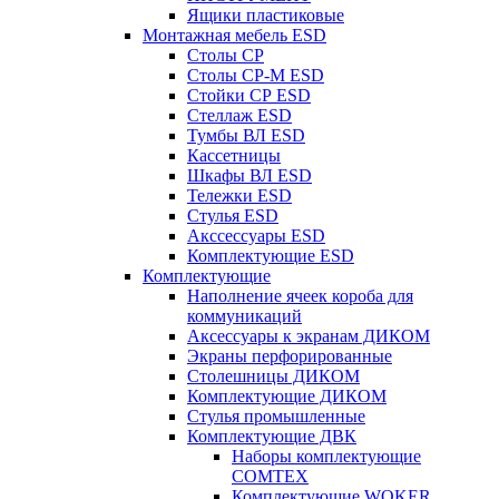
Ящики пластиковые
Монтажная мебель ESD
Столы СР
Столы СР-М ESD
Стойки СР ESD
Стеллаж ESD
Тумбы ВЛ ESD
Кассетницы
Шкафы ВЛ ESD
Тележки ESD
Стулья ESD
Акссессуары ESD
Комплектующие ESD
Комплектующие
Наполнение ячеек короба для
коммуникаций
Аксессуары к экранам ДИКОМ
Экраны перфорированные
Cтолешницы ДИКОМ
Комплектующие ДИКОМ
Стулья промышленные
Комплектующие ДВК
Наборы комплектующие
COMTEX
Комплектующие WOKER