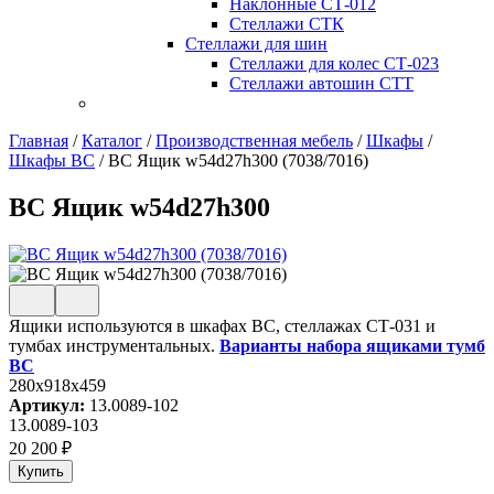
Наклонные СТ-012
Стеллажи СТК
Стеллажи для шин
Стеллажи для колес СТ-023
Стеллажи автошин СТТ
Главная
/
Каталог
/
Производственная мебель
/
Шкафы
/
Шкафы ВС
/
ВС Ящик w54d27h300 (7038/7016)
ВС Ящик w54d27h300
Ящики используются в шкафах ВС, стеллажах СТ-031 и
тумбах инструментальных.
Варианты набора ящиками тумб
ВС
280x918x459
Артикул:
13.0089-102
13.0089-103
20 200
₽
Купить