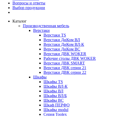
Вопросы и ответы
Выбор продукции
Каталог
Производственная мебель
Верстаки
Верстаки TS
Верстаки ДиКом ВЛ
Верстаки ДиКом ВЛ-К
Верстаки ДиКом ВС
Верстаки ДВК WOKER
Рабочие столы ДВК WOKER
Верстаки ДВК SMART
Верстаки ДВК серии 21
Верстаки ДВК серии 22
Шкафы
Шкафы TS
Шкафы ВЛ-К
Шкафы ВЛ
Шкафы ВЛ/Б
Шкафы ВС
Шкаф ПЕРФО
Шкафы modul
Серия Toolex