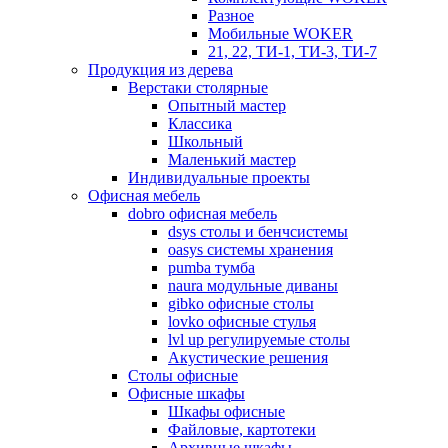
Разное
Мобильные WOKER
21, 22, ТИ-1, ТИ-3, ТИ-7
Продукция из дерева
Верстаки столярные
Опытный мастер
Классика
Школьный
Маленький мастер
Индивидуальные проекты
Офисная мебель
dobro офисная мебель
dsys столы и бенчсистемы
oasys системы хранения
pumba тумба
naura модульные диваны
gibko офисные столы
lovko офисные стулья
lvl up регулируемые столы
Акустические решения
Столы офисные
Офисные шкафы
Шкафы офисные
Файловые, картотеки
Архивные шкафы