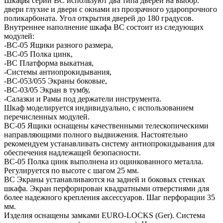
Шкафы серии ВС используют два типа дверей на выбор:
двери глухие и двери с окнами из прозрачного ударопрочного
поликарбоната. Угол открытия дверей до 180 градусов.
Внутреннее наполнение шкафа ВС состоит из следующих
модулей:
-ВC-05 Ящики разного размера,
-ВС-05 Полка цинк,
-ВС Платформа выкатная,
-Системы антиопрокидывания,
-ВС-053/055 Экраны боковые,
-ВС-03/05 Экран в тумбу,
-Салазки и Рамы под держатели инструмента.
Шкаф моделируется индивидуально, с использованием
перечисленных модулей.
ВС-05 Ящики оснащены качественными телескопическими
направляющими полного выдвижения. Настоятельно
рекомендуем устанавливать систему антиопрокидывания для
обеспечения надлежащей безопасности.
ВС-05 Полка цинк выполнена из оцинкованного металла.
Регулируется по высоте с шагом 25 мм.
ВС Экраны устанавливаются на задней и боковых стенках
шкафа. Экран перфорирован квадратными отверстиями для
более надежного крепления аксессуаров. Шаг перфорации 35
мм.
Изделия оснащены замками EURO-LOCKS (Ger). Система