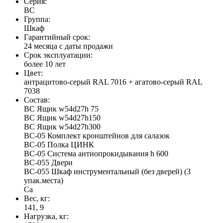
Серия:
ВС
Группа:
Шкаф
Гарантийный срок:
24 месяца с даты продажи
Срок эксплуатации:
более 10 лет
Цвет:
антрацитово-серый RAL 7016 + агатово-серый RAL
7038
Состав:
ВС Ящик w54d27h 75
ВС Ящик w54d27h150
ВС Ящик w54d27h300
ВС-05 Комплект кронштейнов для салазок
ВС-05 Полка ЦИНК
ВС-05 Система антиопрокидывания h 600
ВС-055 Двери
ВС-055 Шкаф инструментальный (без дверей) (3
упак.места)
Са
Вес, кг:
141, 9
Нагрузка, кг: