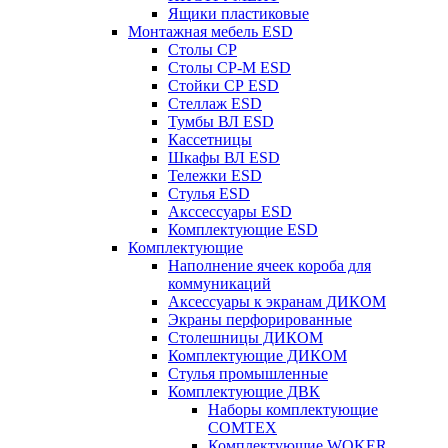
Ящики пластиковые
Монтажная мебель ESD
Столы СР
Столы СР-М ESD
Стойки СР ESD
Стеллаж ESD
Тумбы ВЛ ESD
Кассетницы
Шкафы ВЛ ESD
Тележки ESD
Стулья ESD
Акссессуары ESD
Комплектующие ESD
Комплектующие
Наполнение ячеек короба для
коммуникаций
Аксессуары к экранам ДИКОМ
Экраны перфорированные
Cтолешницы ДИКОМ
Комплектующие ДИКОМ
Стулья промышленные
Комплектующие ДВК
Наборы комплектующие
COMTEX
Комплектующие WOKER