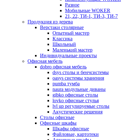
Разное
Мобильные WOKER
21, 22, ТИ-1, ТИ-3, ТИ-7
Продукция из дерева
Верстаки столярные
Опытный мастер
Классика
Школьный
Маленький мастер
Индивидуальные проекты
Офисная мебель
dobro офисная мебель
dsys столы и бенчсистемы
oasys системы хранения
pumba тумба
naura модульные диваны
gibko офисные столы
lovko офисные стулья
lvl up регулируемые столы
Акустические решения
Столы офисные
Офисные шкафы
Шкафы офисные
Файловые, картотеки
Архивные шкафы