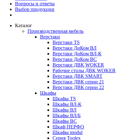
Вопросы и ответы
Выбор продукции
Каталог
Производственная мебель
Верстаки
Верстаки TS
Верстаки ДиКом ВЛ
Верстаки ДиКом ВЛ-К
Верстаки ДиКом ВС
Верстаки ДВК WOKER
Рабочие столы ДВК WOKER
Верстаки ДВК SMART
Верстаки ДВК серии 21
Верстаки ДВК серии 22
Шкафы
Шкафы TS
Шкафы ВЛ-К
Шкафы ВЛ
Шкафы ВЛ/Б
Шкафы ВС
Шкаф ПЕРФО
Шкафы modul
Серия Toolex