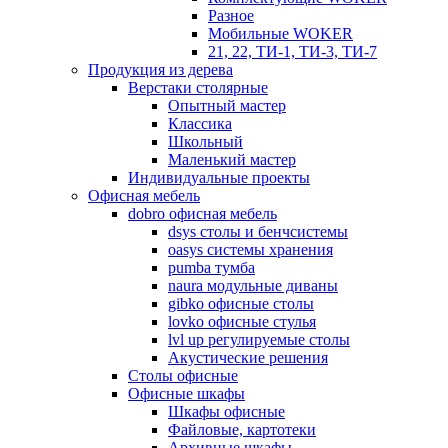
Разное
Мобильные WOKER
21, 22, ТИ-1, ТИ-3, ТИ-7
Продукция из дерева
Верстаки столярные
Опытный мастер
Классика
Школьный
Маленький мастер
Индивидуальные проекты
Офисная мебель
dobro офисная мебель
dsys столы и бенчсистемы
oasys системы хранения
pumba тумба
naura модульные диваны
gibko офисные столы
lovko офисные стулья
lvl up регулируемые столы
Акустические решения
Столы офисные
Офисные шкафы
Шкафы офисные
Файловые, картотеки
Архивные шкафы