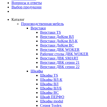
Вопросы и ответы
Выбор продукции
Каталог
Производственная мебель
Верстаки
Верстаки TS
Верстаки ДиКом ВЛ
Верстаки ДиКом ВЛ-К
Верстаки ДиКом ВС
Верстаки ДВК WOKER
Рабочие столы ДВК WOKER
Верстаки ДВК SMART
Верстаки ДВК серии 21
Верстаки ДВК серии 22
Шкафы
Шкафы TS
Шкафы ВЛ-К
Шкафы ВЛ
Шкафы ВЛ/Б
Шкафы ВС
Шкаф ПЕРФО
Шкафы modul
Серия Toolex