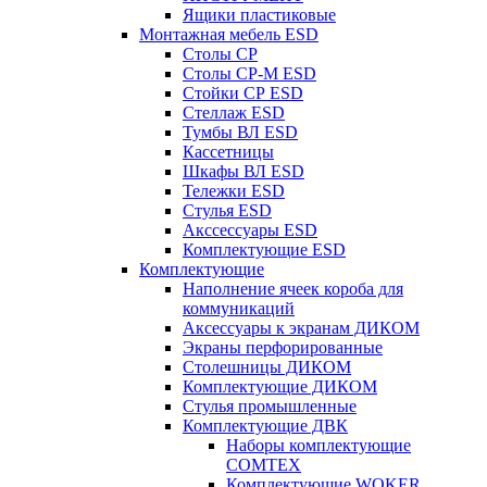
Ящики пластиковые
Монтажная мебель ESD
Столы СР
Столы СР-М ESD
Стойки СР ESD
Стеллаж ESD
Тумбы ВЛ ESD
Кассетницы
Шкафы ВЛ ESD
Тележки ESD
Стулья ESD
Акссессуары ESD
Комплектующие ESD
Комплектующие
Наполнение ячеек короба для
коммуникаций
Аксессуары к экранам ДИКОМ
Экраны перфорированные
Cтолешницы ДИКОМ
Комплектующие ДИКОМ
Стулья промышленные
Комплектующие ДВК
Наборы комплектующие
COMTEX
Комплектующие WOKER