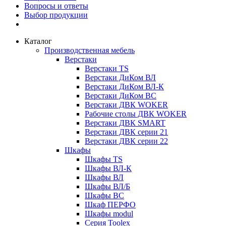
Вопросы и ответы
Выбор продукции
Каталог
Производственная мебель
Верстаки
Верстаки TS
Верстаки ДиКом ВЛ
Верстаки ДиКом ВЛ-К
Верстаки ДиКом ВС
Верстаки ДВК WOKER
Рабочие столы ДВК WOKER
Верстаки ДВК SMART
Верстаки ДВК серии 21
Верстаки ДВК серии 22
Шкафы
Шкафы TS
Шкафы ВЛ-К
Шкафы ВЛ
Шкафы ВЛ/Б
Шкафы ВС
Шкаф ПЕРФО
Шкафы modul
Серия Toolex