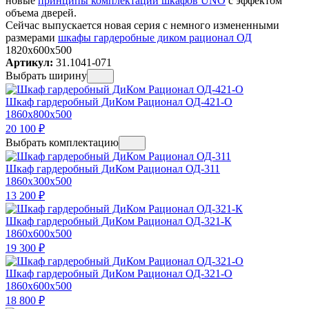
новые
принципы комплектации шкафов UNO
с эффектом
объема дверей.
Сейчас выпускается новая серия с немного измененными
размерами
шкафы гардеробные диком рационал ОД
1820x600x500
Артикул:
31.1041-071
Выбрать ширину
Шкаф гардеробный ДиКом Рационал ОД-421-О
1860x800x500
20 100
₽
Выбрать комплектацию
Шкаф гардеробный ДиКом Рационал ОД-311
1860x300x500
13 200
₽
Шкаф гардеробный ДиКом Рационал ОД-321-К
1860x600x500
19 300
₽
Шкаф гардеробный ДиКом Рационал ОД-321-О
1860x600x500
18 800
₽