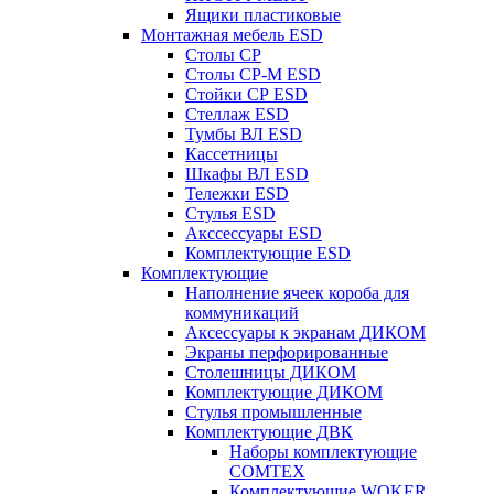
Ящики пластиковые
Монтажная мебель ESD
Столы СР
Столы СР-М ESD
Стойки СР ESD
Стеллаж ESD
Тумбы ВЛ ESD
Кассетницы
Шкафы ВЛ ESD
Тележки ESD
Стулья ESD
Акссессуары ESD
Комплектующие ESD
Комплектующие
Наполнение ячеек короба для
коммуникаций
Аксессуары к экранам ДИКОМ
Экраны перфорированные
Cтолешницы ДИКОМ
Комплектующие ДИКОМ
Стулья промышленные
Комплектующие ДВК
Наборы комплектующие
COMTEX
Комплектующие WOKER