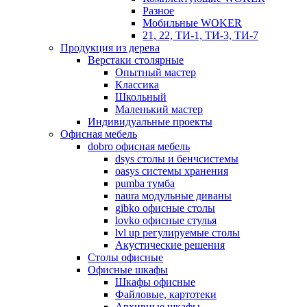
Разное
Мобильные WOKER
21, 22, ТИ-1, ТИ-3, ТИ-7
Продукция из дерева
Верстаки столярные
Опытный мастер
Классика
Школьный
Маленький мастер
Индивидуальные проекты
Офисная мебель
dobro офисная мебель
dsys столы и бенчсистемы
oasys системы хранения
pumba тумба
naura модульные диваны
gibko офисные столы
lovko офисные стулья
lvl up регулируемые столы
Акустические решения
Столы офисные
Офисные шкафы
Шкафы офисные
Файловые, картотеки
Архивные шкафы