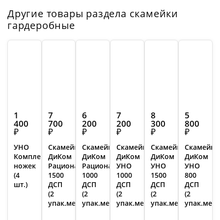
Другие товары раздела скамейки
гардеробные
1
7
6
7
8
5
400
700
200
200
300
800
₽
₽
₽
₽
₽
₽
УНО
Скамейка
Скамейка
Скамейка
Скамейка
Скамейка
Комплект
ДиКом
ДиКом
ДиКом
ДиКом
ДиКом
ножек
Рационал
Рационал
УНО
УНО
УНО
(4
1500
1000
1000
1500
800
шт.)
ДСП
ДСП
ДСП
ДСП
ДСП
(2
(2
(2
(2
(2
упак.места)
упак.места)
упак.места)
упак.места)
упак.мест