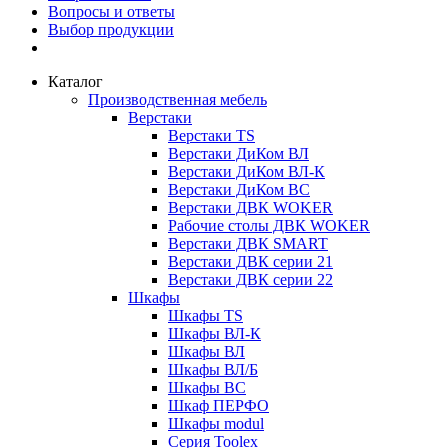
Вопросы и ответы
Выбор продукции
Каталог
Производственная мебель
Верстаки
Верстаки TS
Верстаки ДиКом ВЛ
Верстаки ДиКом ВЛ-К
Верстаки ДиКом ВС
Верстаки ДВК WOKER
Рабочие столы ДВК WOKER
Верстаки ДВК SMART
Верстаки ДВК серии 21
Верстаки ДВК серии 22
Шкафы
Шкафы TS
Шкафы ВЛ-К
Шкафы ВЛ
Шкафы ВЛ/Б
Шкафы ВС
Шкаф ПЕРФО
Шкафы modul
Серия Toolex