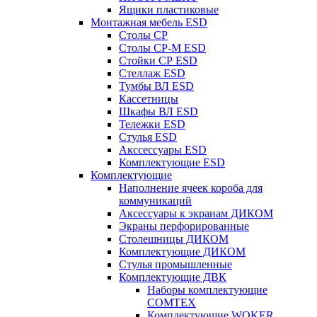
Ящики пластиковые
Монтажная мебель ESD
Столы СР
Столы СР-М ESD
Стойки СР ESD
Стеллаж ESD
Тумбы ВЛ ESD
Кассетницы
Шкафы ВЛ ESD
Тележки ESD
Стулья ESD
Акссессуары ESD
Комплектующие ESD
Комплектующие
Наполнение ячеек короба для
коммуникаций
Аксессуары к экранам ДИКОМ
Экраны перфорированные
Cтолешницы ДИКОМ
Комплектующие ДИКОМ
Стулья промышленные
Комплектующие ДВК
Наборы комплектующие
COMTEX
Комплектующие WOKER