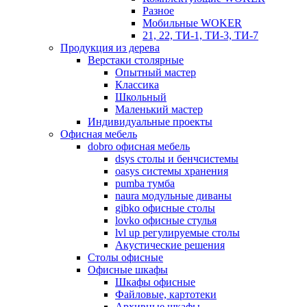
Разное
Мобильные WOKER
21, 22, ТИ-1, ТИ-3, ТИ-7
Продукция из дерева
Верстаки столярные
Опытный мастер
Классика
Школьный
Маленький мастер
Индивидуальные проекты
Офисная мебель
dobro офисная мебель
dsys столы и бенчсистемы
oasys системы хранения
pumba тумба
naura модульные диваны
gibko офисные столы
lovko офисные стулья
lvl up регулируемые столы
Акустические решения
Столы офисные
Офисные шкафы
Шкафы офисные
Файловые, картотеки
Архивные шкафы