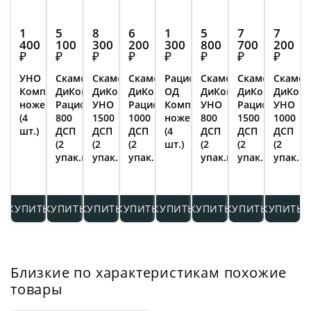
1
5
8
6
1
5
7
7
400
100
300
200
300
800
700
200
₽
₽
₽
₽
₽
₽
₽
₽
УНО
Скамейка
Скамейка
Скамейка
Рационал
Скамейка
Скамейка
Скамей
Комплект
ДиКом
ДиКом
ДиКом
ОД
ДиКом
ДиКом
ДиКом
ножек
Рационал
УНО
Рационал
Комплект
УНО
Рационал
УНО
(4
800
1500
1000
ножек
800
1500
1000
шт.)
ДСП
ДСП
ДСП
(4
ДСП
ДСП
ДСП
(2
(2
(2
шт.)
(2
(2
(2
упак.места)
упак.места)
упак.места)
упак.места)
упак.места)
упак.ме
КУПИТЬ
КУПИТЬ
КУПИТЬ
КУПИТЬ
КУПИТЬ
КУПИТЬ
КУПИТЬ
КУПИТЬ
Близкие по характеристикам похожие
товары