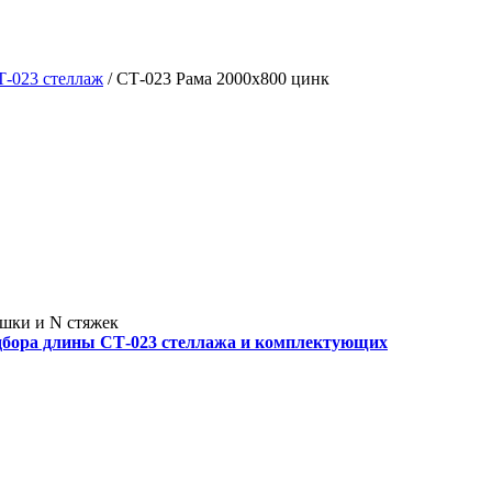
Т-023 стеллаж
/
СТ-023 Рама 2000х800 цинк
ушки и N стяжек
дбора длины СТ-023 стеллажа и комплектующих