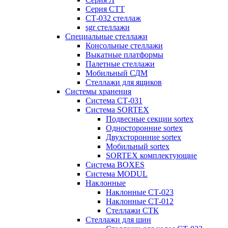
Серия СТТ
СТ-032 стеллаж
sgr стеллажи
Специальные стеллажи
Консольные стеллажи
Выкатные платформы
Палетные стеллажи
Мобильный СДМ
Стеллажи для ящиков
Системы хранения
Система СТ-031
Система SORTEX
Подвесные секции sortex
Односторонние sortex
Двухсторонние sortex
Мобильный sortex
SORTEX комплектующие
Система BOXES
Система MODUL
Наклонные
Наклонные СТ-023
Наклонные СТ-012
Стеллажи СТК
Стеллажи для шин