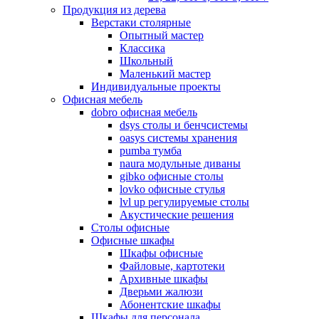
Продукция из дерева
Верстаки столярные
Опытный мастер
Классика
Школьный
Маленький мастер
Индивидуальные проекты
Офисная мебель
dobro офисная мебель
dsys столы и бенчсистемы
oasys системы хранения
pumba тумба
naura модульные диваны
gibko офисные столы
lovko офисные стулья
lvl up регулируемые столы
Акустические решения
Столы офисные
Офисные шкафы
Шкафы офисные
Файловые, картотеки
Архивные шкафы
Дверьми жалюзи
Абонентские шкафы
Шкафы для персонала