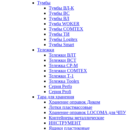
Тумбы
Тумбы ВЛ-К
Тумбы ВС
Тумбы ВЛ
Тумба WOKER
Тумбы COMTEX
Тумбы ТИ
Тумбы Logitex
Тумбы Smart
Тележки
Тележки ВЛТ
Тележки ВСТ
Тележка СР-М
Тележки COMTEX
Тележки Т-1
Тележка Toolex
Серия Perfo
Серия Profi
Тара для хранения
Хранение оправок Диком
Лотки пластмассовые
Хранение оправок LOCOMA для ЧПУ
Контейнеры металлические
ИНСТРУМЕНТ
Ящики пластиковые