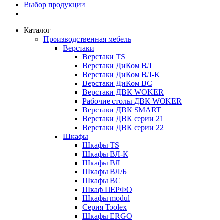
Выбор продукции
Каталог
Производственная мебель
Верстаки
Верстаки TS
Верстаки ДиКом ВЛ
Верстаки ДиКом ВЛ-К
Верстаки ДиКом ВС
Верстаки ДВК WOKER
Рабочие столы ДВК WOKER
Верстаки ДВК SMART
Верстаки ДВК серии 21
Верстаки ДВК серии 22
Шкафы
Шкафы TS
Шкафы ВЛ-К
Шкафы ВЛ
Шкафы ВЛ/Б
Шкафы ВС
Шкаф ПЕРФО
Шкафы modul
Серия Toolex
Шкафы ERGO