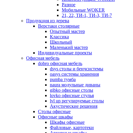
Разное
Мобильные WOKER
21, 22, ТИ-1, ТИ-3, ТИ-7
Продукция из дерева
Верстаки столярные
Опытный мастер
Классика
Школьный
Маленький мастер
Индивидуальные проекты
Офисная мебель
dobro офисная мебель
dsys столы и бенчсистемы
oasys системы хранения
pumba тумба
naura модульные диваны
gibko офисные столы
lovko офисные стулья
lvl up регулируемые столы
Акустические решения
Столы офисные
Офисные шкафы
Шкафы офисные
Файловые, картотеки
Архивные шкафы