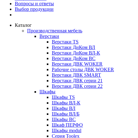
Вопросы и ответы
Выбор продукции
Каталог
Производственная мебель
Верстаки
Верстаки TS
Верстаки ДиКом ВЛ
Верстаки ДиКом ВЛ-К
Верстаки ДиКом ВС
Верстаки ДВК WOKER
Рабочие столы ДВК WOKER
Верстаки ДВК SMART
Верстаки ДВК серии 21
Верстаки ДВК серии 22
Шкафы
Шкафы TS
Шкафы ВЛ-К
Шкафы ВЛ
Шкафы ВЛ/Б
Шкафы ВС
Шкаф ПЕРФО
Шкафы modul
Серия Toolex