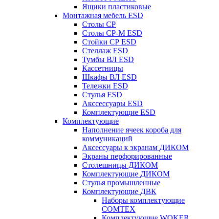
Ящики пластиковые
Монтажная мебель ESD
Столы СР
Столы СР-М ESD
Стойки СР ESD
Стеллаж ESD
Тумбы ВЛ ESD
Кассетницы
Шкафы ВЛ ESD
Тележки ESD
Стулья ESD
Акссессуары ESD
Комплектующие ESD
Комплектующие
Наполнение ячеек короба для
коммуникаций
Аксессуары к экранам ДИКОМ
Экраны перфорированные
Cтолешницы ДИКОМ
Комплектующие ДИКОМ
Стулья промышленные
Комплектующие ДВК
Наборы комплектующие
COMTEX
Комплектующие WOKER