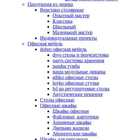
Продукция из дерева
Верстаки столярные
Опытный мастер
Классика
Школьный
Маленький мастер
Индивидуальные проекты
Офисная мебель
dobro офисная мебель
dsys столы и бенчсистемы
oasys системы хранения
pumba тумба
naura модульные диваны
gibko офисные столы
lovko офисные стулья
lvl up регулируемые столы
Акустические решения
Столы офисные
Офисные шкафы
Шкафы офисные
Файловые, картотеки
Архивные шкафы
Дверьми жалюзи
Абонентские шкафы
Шкафы для персонала