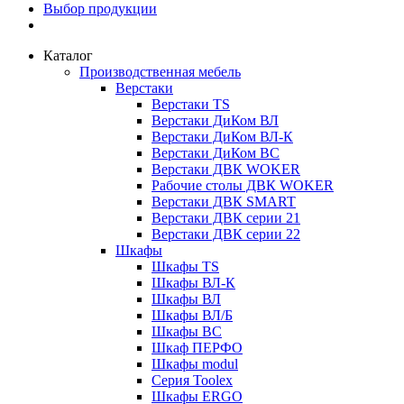
Выбор продукции
Каталог
Производственная мебель
Верстаки
Верстаки TS
Верстаки ДиКом ВЛ
Верстаки ДиКом ВЛ-К
Верстаки ДиКом ВС
Верстаки ДВК WOKER
Рабочие столы ДВК WOKER
Верстаки ДВК SMART
Верстаки ДВК серии 21
Верстаки ДВК серии 22
Шкафы
Шкафы TS
Шкафы ВЛ-К
Шкафы ВЛ
Шкафы ВЛ/Б
Шкафы ВС
Шкаф ПЕРФО
Шкафы modul
Серия Toolex
Шкафы ERGO