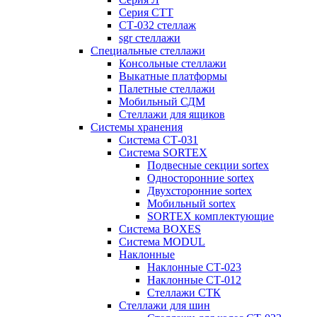
Серия СТТ
СТ-032 стеллаж
sgr стеллажи
Специальные стеллажи
Консольные стеллажи
Выкатные платформы
Палетные стеллажи
Мобильный СДМ
Стеллажи для ящиков
Системы хранения
Система СТ-031
Система SORTEX
Подвесные секции sortex
Односторонние sortex
Двухсторонние sortex
Мобильный sortex
SORTEX комплектующие
Система BOXES
Система MODUL
Наклонные
Наклонные СТ-023
Наклонные СТ-012
Стеллажи СТК
Стеллажи для шин