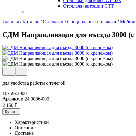
Стеллажи для колес СТ-023
Стеллажи автошин СТТ
Главная
/
Каталог
/
Стеллажи
/
Специальные стеллажи
/
Мобил
СДМ Направляющая для въезда 3000 (с
для удобства работы с телегой
16x59x3000
Артикул:
24.0086-000
2 150
₽
Купить
Характеристики
Описание
Доставка