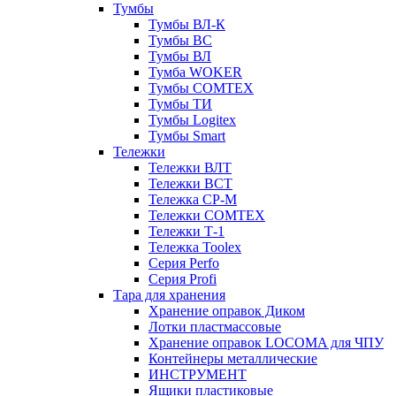
Тумбы
Тумбы ВЛ-К
Тумбы ВС
Тумбы ВЛ
Тумба WOKER
Тумбы COMTEX
Тумбы ТИ
Тумбы Logitex
Тумбы Smart
Тележки
Тележки ВЛТ
Тележки ВСТ
Тележка СР-М
Тележки COMTEX
Тележки Т-1
Тележка Toolex
Серия Perfo
Серия Profi
Тара для хранения
Хранение оправок Диком
Лотки пластмассовые
Хранение оправок LOCOMA для ЧПУ
Контейнеры металлические
ИНСТРУМЕНТ
Ящики пластиковые