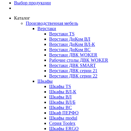
Выбор продукции
Каталог
Производственная мебель
Верстаки
Верстаки TS
Верстаки ДиКом ВЛ
Верстаки ДиКом ВЛ-К
Верстаки ДиКом ВС
Верстаки ДВК WOKER
Рабочие столы ДВК WOKER
Верстаки ДВК SMART
Верстаки ДВК серии 21
Верстаки ДВК серии 22
Шкафы
Шкафы TS
Шкафы ВЛ-К
Шкафы ВЛ
Шкафы ВЛ/Б
Шкафы ВС
Шкаф ПЕРФО
Шкафы modul
Серия Toolex
Шкафы ERGO