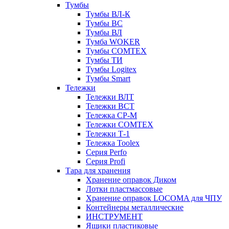
Тумбы
Тумбы ВЛ-К
Тумбы ВС
Тумбы ВЛ
Тумба WOKER
Тумбы COMTEX
Тумбы ТИ
Тумбы Logitex
Тумбы Smart
Тележки
Тележки ВЛТ
Тележки ВСТ
Тележка СР-М
Тележки COMTEX
Тележки Т-1
Тележка Toolex
Серия Perfo
Серия Profi
Тара для хранения
Хранение оправок Диком
Лотки пластмассовые
Хранение оправок LOCOMA для ЧПУ
Контейнеры металлические
ИНСТРУМЕНТ
Ящики пластиковые