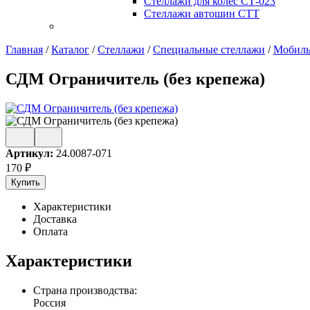
Стеллажи для колес СТ-023
Стеллажи автошин СТТ
Главная
/
Каталог
/
Стеллажи
/
Специальные стеллажи
/
Мобил
СДМ Ограничитель (без крепежа)
Артикул:
24.0087-071
170
₽
Купить
Характеристики
Доставка
Оплата
Характеристики
Страна производства:
Россия