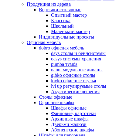
Продукция из дерева
Верстаки столярные
Опытный мастер
Классика
Школьный
Маленький мастер
Индивидуальные проекты
Офисная мебель
dobro офисная мебель
dsys столы и бенчсистемы
oasys системы хранения
pumba тумба
naura модульные диваны
gibko офисные столы
lovko офисные стулья
lvl up регулируемые столы
Акустические решения
Столы офисные
Офисные шкафы
Шкафы офисные
Файловые, картотеки
Архивные шкафы
Дверьми жалюзи
Абонентские шкафы
Шкафы для персонала