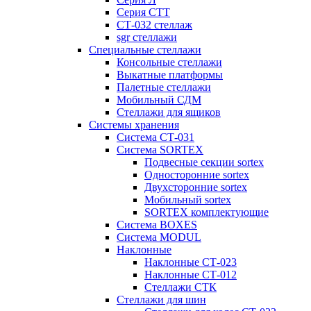
Серия СТТ
СТ-032 стеллаж
sgr стеллажи
Специальные стеллажи
Консольные стеллажи
Выкатные платформы
Палетные стеллажи
Мобильный СДМ
Стеллажи для ящиков
Системы хранения
Система СТ-031
Система SORTEX
Подвесные секции sortex
Односторонние sortex
Двухсторонние sortex
Мобильный sortex
SORTEX комплектующие
Система BOXES
Система MODUL
Наклонные
Наклонные СТ-023
Наклонные СТ-012
Стеллажи СТК
Стеллажи для шин