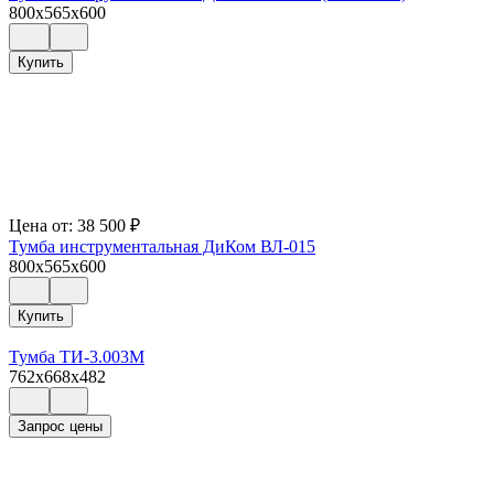
800x565x600
Купить
Цена от:
38 500
₽
Тумба инструментальная ДиКом ВЛ-015
800x565x600
Купить
Тумба ТИ-3.003М
762x668x482
Запрос цены