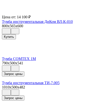
Цена от:
14 100
₽
Тумба инструментальная ДиКом ВЛ-К-010
800x565x600
Купить
Тумба COMTEX 1М
790x500x541
Запрос цены
Тумба инструментальная ТИ-7.005
1010x500x482
Запрос цены