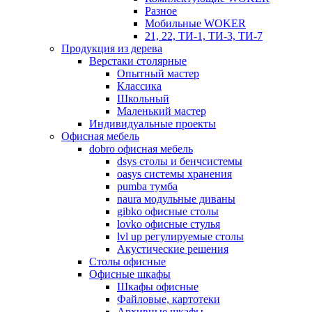
Разное
Мобильные WOKER
21, 22, ТИ-1, ТИ-3, ТИ-7
Продукция из дерева
Верстаки столярные
Опытный мастер
Классика
Школьный
Маленький мастер
Индивидуальные проекты
Офисная мебель
dobro офисная мебель
dsys столы и бенчсистемы
oasys системы хранения
pumba тумба
naura модульные диваны
gibko офисные столы
lovko офисные стулья
lvl up регулируемые столы
Акустические решения
Столы офисные
Офисные шкафы
Шкафы офисные
Файловые, картотеки
Архивные шкафы