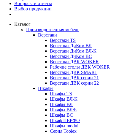
Вопросы и ответы
Выбор продукции
Каталог
Производственная мебель
Верстаки
Верстаки TS
Верстаки ДиКом ВЛ
Верстаки ДиКом ВЛ-К
Верстаки ДиКом ВС
Верстаки ДВК WOKER
Рабочие столы ДВК WOKER
Верстаки ДВК SMART
Верстаки ДВК серии 21
Верстаки ДВК серии 22
Шкафы
Шкафы TS
Шкафы ВЛ-К
Шкафы ВЛ
Шкафы ВЛ/Б
Шкафы ВС
Шкаф ПЕРФО
Шкафы modul
Серия Toolex