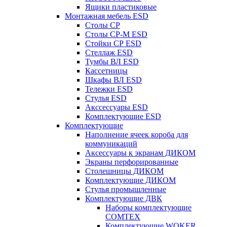
Ящики пластиковые
Монтажная мебель ESD
Столы СР
Столы СР-М ESD
Стойки СР ESD
Стеллаж ESD
Тумбы ВЛ ESD
Кассетницы
Шкафы ВЛ ESD
Тележки ESD
Стулья ESD
Акссессуары ESD
Комплектующие ESD
Комплектующие
Наполнение ячеек короба для
коммуникаций
Аксессуары к экранам ДИКОМ
Экраны перфорированные
Cтолешницы ДИКОМ
Комплектующие ДИКОМ
Стулья промышленные
Комплектующие ДВК
Наборы комплектующие
COMTEX
Комплектующие WOKER