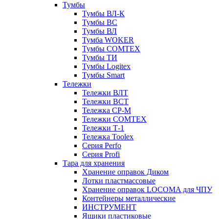
Тумбы
Тумбы ВЛ-К
Тумбы ВС
Тумбы ВЛ
Тумба WOKER
Тумбы COMTEX
Тумбы ТИ
Тумбы Logitex
Тумбы Smart
Тележки
Тележки ВЛТ
Тележки ВСТ
Тележка СР-М
Тележки COMTEX
Тележки Т-1
Тележка Toolex
Серия Perfo
Серия Profi
Тара для хранения
Хранение оправок Диком
Лотки пластмассовые
Хранение оправок LOCOMA для ЧПУ
Контейнеры металлические
ИНСТРУМЕНТ
Ящики пластиковые