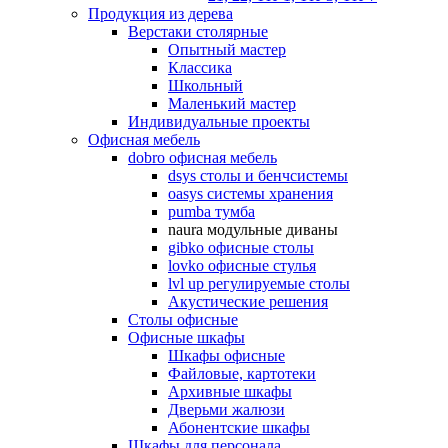
Продукция из дерева
Верстаки столярные
Опытный мастер
Классика
Школьный
Маленький мастер
Индивидуальные проекты
Офисная мебель
dobro офисная мебель
dsys столы и бенчсистемы
oasys системы хранения
pumba тумба
naura модульные диваны
gibko офисные столы
lovko офисные стулья
lvl up регулируемые столы
Акустические решения
Столы офисные
Офисные шкафы
Шкафы офисные
Файловые, картотеки
Архивные шкафы
Дверьми жалюзи
Абонентские шкафы
Шкафы для персонала