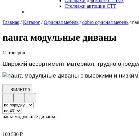
Стеллажи для колес СТ-023
Стеллажи автошин СТТ
Главная
/
Каталог
/
Офисная мебель
/
dobro офисная мебель
/
na
naura модульные диваны
11 товаров
Широкий ассортимент материал, трудно опреде
ФИЛЬТР
0
naura модульные диваны
100 530
₽