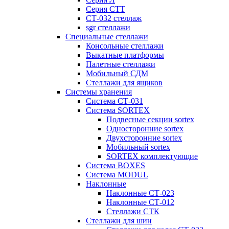
Серия СТТ
СТ-032 стеллаж
sgr стеллажи
Специальные стеллажи
Консольные стеллажи
Выкатные платформы
Палетные стеллажи
Мобильный СДМ
Стеллажи для ящиков
Системы хранения
Система СТ-031
Система SORTEX
Подвесные секции sortex
Односторонние sortex
Двухсторонние sortex
Мобильный sortex
SORTEX комплектующие
Система BOXES
Система MODUL
Наклонные
Наклонные СТ-023
Наклонные СТ-012
Стеллажи СТК
Стеллажи для шин