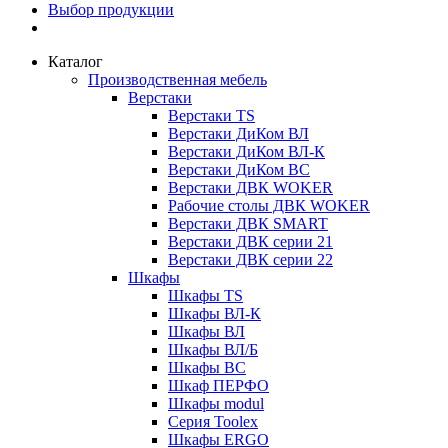
Выбор продукции
Каталог
Производственная мебель
Верстаки
Верстаки TS
Верстаки ДиКом ВЛ
Верстаки ДиКом ВЛ-К
Верстаки ДиКом ВС
Верстаки ДВК WOKER
Рабочие столы ДВК WOKER
Верстаки ДВК SMART
Верстаки ДВК серии 21
Верстаки ДВК серии 22
Шкафы
Шкафы TS
Шкафы ВЛ-К
Шкафы ВЛ
Шкафы ВЛ/Б
Шкафы ВС
Шкаф ПЕРФО
Шкафы modul
Серия Toolex
Шкафы ERGO