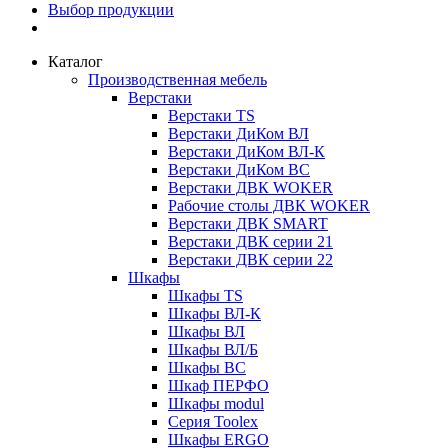
Выбор продукции
Каталог
Производственная мебель
Верстаки
Верстаки TS
Верстаки ДиКом ВЛ
Верстаки ДиКом ВЛ-К
Верстаки ДиКом ВС
Верстаки ДВК WOKER
Рабочие столы ДВК WOKER
Верстаки ДВК SMART
Верстаки ДВК серии 21
Верстаки ДВК серии 22
Шкафы
Шкафы TS
Шкафы ВЛ-К
Шкафы ВЛ
Шкафы ВЛ/Б
Шкафы ВС
Шкаф ПЕРФО
Шкафы modul
Серия Toolex
Шкафы ERGO