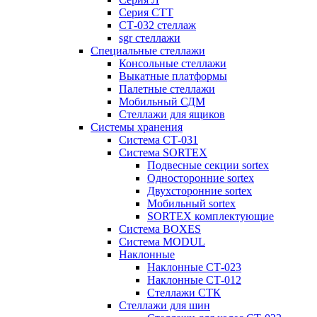
Серия СТТ
СТ-032 стеллаж
sgr стеллажи
Специальные стеллажи
Консольные стеллажи
Выкатные платформы
Палетные стеллажи
Мобильный СДМ
Стеллажи для ящиков
Системы хранения
Система СТ-031
Система SORTEX
Подвесные секции sortex
Односторонние sortex
Двухсторонние sortex
Мобильный sortex
SORTEX комплектующие
Система BOXES
Система MODUL
Наклонные
Наклонные СТ-023
Наклонные СТ-012
Стеллажи СТК
Стеллажи для шин