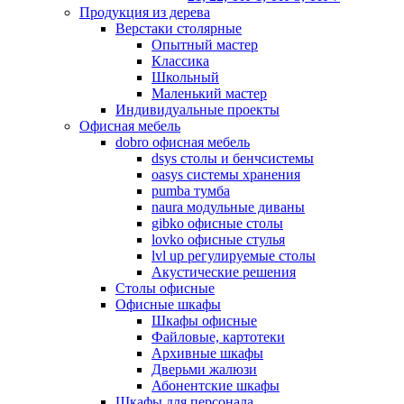
Продукция из дерева
Верстаки столярные
Опытный мастер
Классика
Школьный
Маленький мастер
Индивидуальные проекты
Офисная мебель
dobro офисная мебель
dsys столы и бенчсистемы
oasys системы хранения
pumba тумба
naura модульные диваны
gibko офисные столы
lovko офисные стулья
lvl up регулируемые столы
Акустические решения
Столы офисные
Офисные шкафы
Шкафы офисные
Файловые, картотеки
Архивные шкафы
Дверьми жалюзи
Абонентские шкафы
Шкафы для персонала