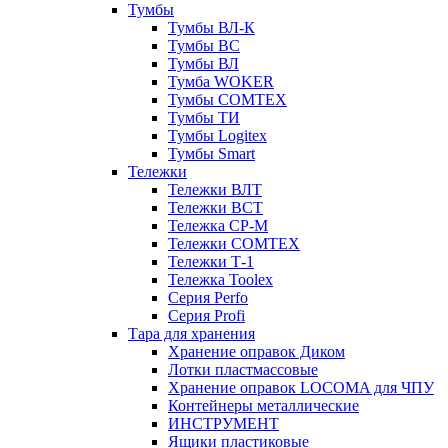
Тумбы
Тумбы ВЛ-К
Тумбы ВС
Тумбы ВЛ
Тумба WOKER
Тумбы COMTEX
Тумбы ТИ
Тумбы Logitex
Тумбы Smart
Тележки
Тележки ВЛТ
Тележки ВСТ
Тележка СР-М
Тележки COMTEX
Тележки Т-1
Тележка Toolex
Серия Perfo
Серия Profi
Тара для хранения
Хранение оправок Диком
Лотки пластмассовые
Хранение оправок LOCOMA для ЧПУ
Контейнеры металлические
ИНСТРУМЕНТ
Ящики пластиковые