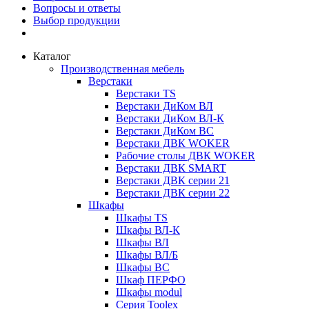
Вопросы и ответы
Выбор продукции
Каталог
Производственная мебель
Верстаки
Верстаки TS
Верстаки ДиКом ВЛ
Верстаки ДиКом ВЛ-К
Верстаки ДиКом ВС
Верстаки ДВК WOKER
Рабочие столы ДВК WOKER
Верстаки ДВК SMART
Верстаки ДВК серии 21
Верстаки ДВК серии 22
Шкафы
Шкафы TS
Шкафы ВЛ-К
Шкафы ВЛ
Шкафы ВЛ/Б
Шкафы ВС
Шкаф ПЕРФО
Шкафы modul
Серия Toolex