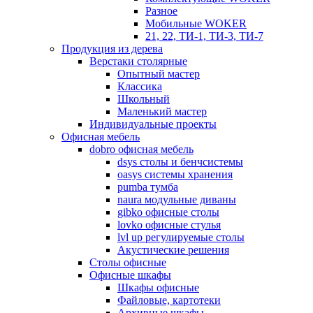
Разное
Мобильные WOKER
21, 22, ТИ-1, ТИ-3, ТИ-7
Продукция из дерева
Верстаки столярные
Опытный мастер
Классика
Школьный
Маленький мастер
Индивидуальные проекты
Офисная мебель
dobro офисная мебель
dsys столы и бенчсистемы
oasys системы хранения
pumba тумба
naura модульные диваны
gibko офисные столы
lovko офисные стулья
lvl up регулируемые столы
Акустические решения
Столы офисные
Офисные шкафы
Шкафы офисные
Файловые, картотеки
Архивные шкафы