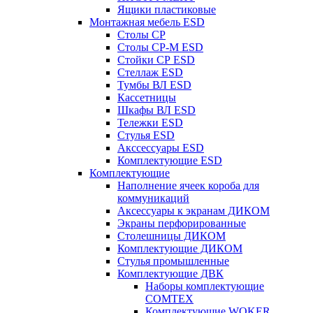
Ящики пластиковые
Монтажная мебель ESD
Столы СР
Столы СР-М ESD
Стойки СР ESD
Стеллаж ESD
Тумбы ВЛ ESD
Кассетницы
Шкафы ВЛ ESD
Тележки ESD
Стулья ESD
Акссессуары ESD
Комплектующие ESD
Комплектующие
Наполнение ячеек короба для
коммуникаций
Аксессуары к экранам ДИКОМ
Экраны перфорированные
Cтолешницы ДИКОМ
Комплектующие ДИКОМ
Стулья промышленные
Комплектующие ДВК
Наборы комплектующие
COMTEX
Комплектующие WOKER