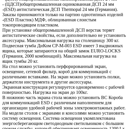
- (ЦДСП)общепромышленная оцинкованная ДСП 24 мм
-(ESD) антистатическая ДСП Thermopal 24 мм (Германия).
Заказы принимаются только на партию однотипных изделий
-(ESD Пластик) МДФ, облицованная слоистым
токопроводящим пластиком.
При установке общепромышленной ДСП верстак теряет
антистатические свойства, если дополнительно не установить
аксессуары. Максимальная нагрузка на столешницу 300 кг.
Подвесная тумба ДиКом СР-М-003 ESD имеет 3 выдвижных
ящика, которые запираются на общий замок EURO-LOCKS
(Германия, 2000 комбинаций). Максимальная нагрузка на
ящик тумбы 20 кг.
На стол можно установить перфорированный экран,
освещение, сетевой фильтр, короб для коммуникаций с
различными вставками. На экран можно установить полки,
держатели инструмента и другие аксессуары.
Экранная конструкция регулируется одновременно с рабочей
поверхностью. Нагрузка на экран до 100кг.
В нижнюю часть экрана стола можно установить ВС Короба
для коммуникаций ESD с различным наполнением для
организации удобной рабочей зоны электромонтажных работ.
На модели столов с экранами и консолями можно установить
систему освещения. Система освещения укомплектована
энергосберегающим светодиодным светильником с большим
сроком службы, который обеспечивает освещенность 1200 Lx