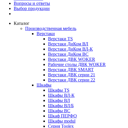
Вопросы и ответы
Выбор продукции
Каталог
Производственная мебель
Верстаки
Верстаки TS
Верстаки ДиКом ВЛ
Верстаки ДиКом ВЛ-К
Верстаки ДиКом ВС
Верстаки ДВК WOKER
Рабочие столы ДВК WOKER
Верстаки ДВК SMART
Верстаки ДВК серии 21
Верстаки ДВК серии 22
Шкафы
Шкафы TS
Шкафы ВЛ-К
Шкафы ВЛ
Шкафы ВЛ/Б
Шкафы ВС
Шкаф ПЕРФО
Шкафы modul
Серия Toolex