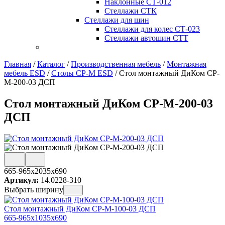
Наклонные СТ-012
Стеллажи СТК
Стеллажи для шин
Стеллажи для колес СТ-023
Стеллажи автошин СТТ
Главная
/
Каталог
/
Производственная мебель
/
Монтажная
мебель ESD
/
Столы СР-М ESD
/
Стол монтажный ДиКом СР-
М-200-03 ДСП
Стол монтажный ДиКом СР-М-200-03
ДСП
665-965x2035x690
Артикул:
14.0228-310
Выбрать ширину
Стол монтажный ДиКом СР-М-100-03 ДСП
665-965x1035x690