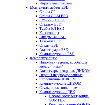
Ящики пластиковые
Монтажная мебель ESD
Столы СР
Столы СР-М ESD
Стойки СР ESD
Стеллаж ESD
Тумбы ВЛ ESD
Кассетницы
Шкафы ВЛ ESD
Тележки ESD
Стулья ESD
Акссессуары ESD
Комплектующие ESD
Комплектующие
Наполнение ячеек короба для
коммуникаций
Аксессуары к экранам ДИКОМ
Экраны перфорированные
Cтолешницы ДИКОМ
Комплектующие ДИКОМ
Стулья промышленные
Комплектующие ДВК
Наборы комплектующие
COMTEX
Комплектующие WOKER