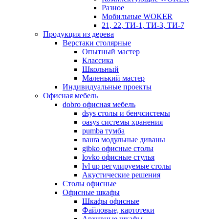
Разное
Мобильные WOKER
21, 22, ТИ-1, ТИ-3, ТИ-7
Продукция из дерева
Верстаки столярные
Опытный мастер
Классика
Школьный
Маленький мастер
Индивидуальные проекты
Офисная мебель
dobro офисная мебель
dsys столы и бенчсистемы
oasys системы хранения
pumba тумба
naura модульные диваны
gibko офисные столы
lovko офисные стулья
lvl up регулируемые столы
Акустические решения
Столы офисные
Офисные шкафы
Шкафы офисные
Файловые, картотеки
Архивные шкафы