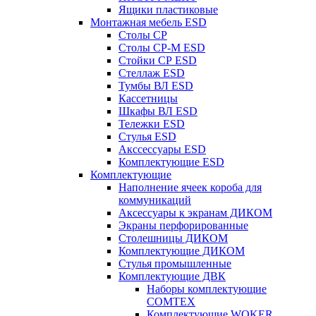
Ящики пластиковые
Монтажная мебель ESD
Столы СР
Столы СР-М ESD
Стойки СР ESD
Стеллаж ESD
Тумбы ВЛ ESD
Кассетницы
Шкафы ВЛ ESD
Тележки ESD
Стулья ESD
Акссессуары ESD
Комплектующие ESD
Комплектующие
Наполнение ячеек короба для
коммуникаций
Аксессуары к экранам ДИКОМ
Экраны перфорированные
Cтолешницы ДИКОМ
Комплектующие ДИКОМ
Стулья промышленные
Комплектующие ДВК
Наборы комплектующие
COMTEX
Комплектующие WOKER