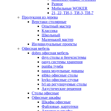
Разное
Мобильные WOKER
21, 22, ТИ-1, ТИ-3, ТИ-7
Продукция из дерева
Верстаки столярные
Опытный мастер
Классика
Школьный
Маленький мастер
Индивидуальные проекты
Офисная мебель
dobro офисная мебель
dsys столы и бенчсистемы
oasys системы хранения
pumba тумба
naura модульные диваны
gibko офисные столы
lovko офисные стулья
lvl up регулируемые столы
Акустические решения
Столы офисные
Офисные шкафы
Шкафы офисные
Файловые, картотеки
Архивные шкафы