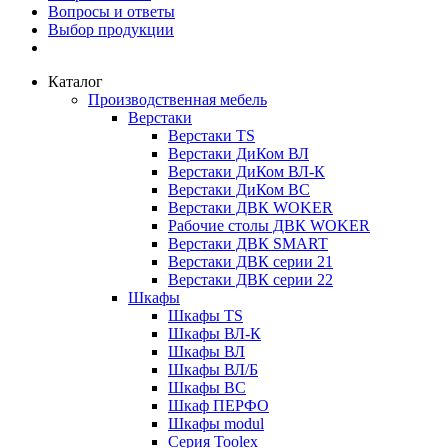
Вопросы и ответы
Выбор продукции
Каталог
Производственная мебель
Верстаки
Верстаки TS
Верстаки ДиКом ВЛ
Верстаки ДиКом ВЛ-К
Верстаки ДиКом ВС
Верстаки ДВК WOKER
Рабочие столы ДВК WOKER
Верстаки ДВК SMART
Верстаки ДВК серии 21
Верстаки ДВК серии 22
Шкафы
Шкафы TS
Шкафы ВЛ-К
Шкафы ВЛ
Шкафы ВЛ/Б
Шкафы ВС
Шкаф ПЕРФО
Шкафы modul
Серия Toolex