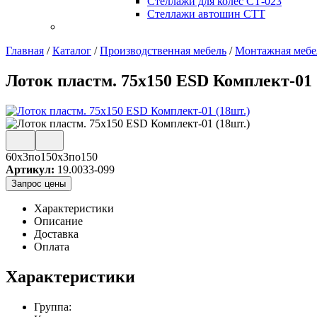
Стеллажи для колес СТ-023
Стеллажи автошин СТТ
Главная
/
Каталог
/
Производственная мебель
/
Монтажная мебе
Лоток пластм. 75х150 ESD Комплект-01 
60x3по150x3по150
Артикул:
19.0033-099
Запрос цены
Характеристики
Описание
Доставка
Оплата
Характеристики
Группа: