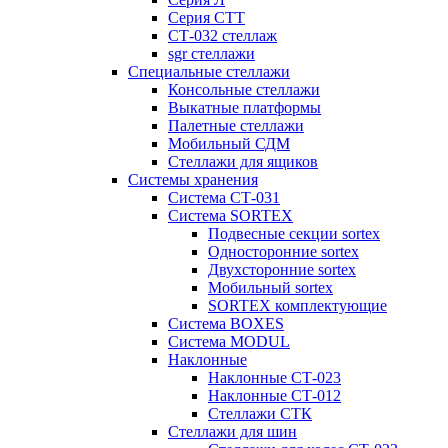
Серия СТТ
СТ-032 стеллаж
sgr стеллажи
Специальные стеллажи
Консольные стеллажи
Выкатные платформы
Палетные стеллажи
Мобильный СДМ
Стеллажи для ящиков
Системы хранения
Система СТ-031
Система SORTEX
Подвесные секции sortex
Односторонние sortex
Двухсторонние sortex
Мобильный sortex
SORTEX комплектующие
Система BOXES
Система MODUL
Наклонные
Наклонные СТ-023
Наклонные СТ-012
Стеллажи СТК
Стеллажи для шин