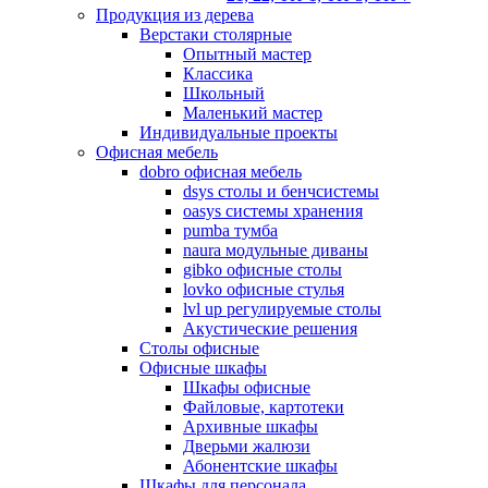
Продукция из дерева
Верстаки столярные
Опытный мастер
Классика
Школьный
Маленький мастер
Индивидуальные проекты
Офисная мебель
dobro офисная мебель
dsys столы и бенчсистемы
oasys системы хранения
pumba тумба
naura модульные диваны
gibko офисные столы
lovko офисные стулья
lvl up регулируемые столы
Акустические решения
Столы офисные
Офисные шкафы
Шкафы офисные
Файловые, картотеки
Архивные шкафы
Дверьми жалюзи
Абонентские шкафы
Шкафы для персонала