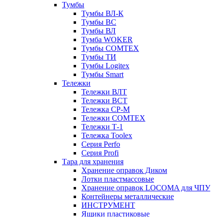
Тумбы
Тумбы ВЛ-К
Тумбы ВС
Тумбы ВЛ
Тумба WOKER
Тумбы COMTEX
Тумбы ТИ
Тумбы Logitex
Тумбы Smart
Тележки
Тележки ВЛТ
Тележки ВСТ
Тележка СР-М
Тележки COMTEX
Тележки Т-1
Тележка Toolex
Серия Perfo
Серия Profi
Тара для хранения
Хранение оправок Диком
Лотки пластмассовые
Хранение оправок LOCOMA для ЧПУ
Контейнеры металлические
ИНСТРУМЕНТ
Ящики пластиковые