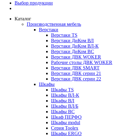
Выбор продукции
Каталог
Производственная мебель
Верстаки
Верстаки TS
Верстаки ДиКом ВЛ
Верстаки ДиКом ВЛ-К
Верстаки ДиКом ВС
Верстаки ДВК WOKER
Рабочие столы ДВК WOKER
Верстаки ДВК SMART
Верстаки ДВК серии 21
Верстаки ДВК серии 22
Шкафы
Шкафы TS
Шкафы ВЛ-К
Шкафы ВЛ
Шкафы ВЛ/Б
Шкафы ВС
Шкаф ПЕРФО
Шкафы modul
Серия Toolex
Шкафы ERGO