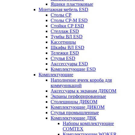
Ящики пластиковые
Монтажная мебель ESD
Столы СР
Столы СР-М ESD
Стойки СР ESD
Стеллаж ESD
Тумбы ВЛ ESD
Кассетницы
Шкафы ВЛ ESD
Тележки ESD
Стулья ESD
Акссессуары ESD
Комплектующие ESD
Комплектующие
Наполнение ячеек короба для
коммуникаций
Аксессуары к экранам ДИКОМ
Экраны перфорированные
Cтолешницы ДИКОМ
Комплектующие ДИКОМ
Стулья промышленные
Комплектующие ДВК
Наборы комплектующие
COMTEX
Комплектующие WOKER