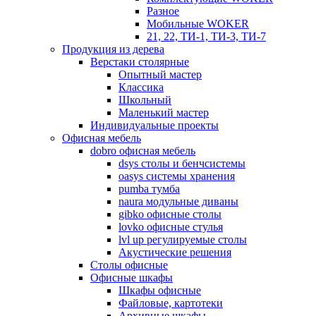
Разное
Мобильные WOKER
21, 22, ТИ-1, ТИ-3, ТИ-7
Продукция из дерева
Верстаки столярные
Опытный мастер
Классика
Школьный
Маленький мастер
Индивидуальные проекты
Офисная мебель
dobro офисная мебель
dsys столы и бенчсистемы
oasys системы хранения
pumba тумба
naura модульные диваны
gibko офисные столы
lovko офисные стулья
lvl up регулируемые столы
Акустические решения
Столы офисные
Офисные шкафы
Шкафы офисные
Файловые, картотеки
Архивные шкафы