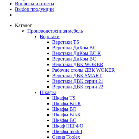
Вопросы и ответы
Выбор продукции
Каталог
Производственная мебель
Верстаки
Верстаки TS
Верстаки ДиКом ВЛ
Верстаки ДиКом ВЛ-К
Верстаки ДиКом ВС
Верстаки ДВК WOKER
Рабочие столы ДВК WOKER
Верстаки ДВК SMART
Верстаки ДВК серии 21
Верстаки ДВК серии 22
Шкафы
Шкафы TS
Шкафы ВЛ-К
Шкафы ВЛ
Шкафы ВЛ/Б
Шкафы ВС
Шкаф ПЕРФО
Шкафы modul
Серия Toolex