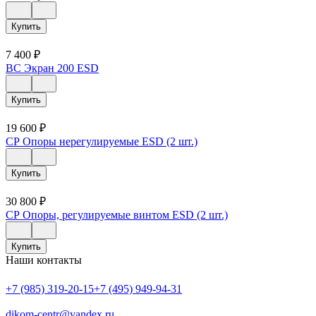
Купить
7 400
₽
ВС Экран 200 ESD
Купить
19 600
₽
СР Опоры нерегулируемые ESD (2 шт.)
Купить
30 800
₽
СР Опоры, регулируемые винтом ESD (2 шт.)
Купить
Наши контакты
+7 (985) 319-20-15
+7 (495) 949-94-31
dikom-centr@yandex.ru