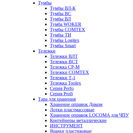
Тумбы
Тумбы ВЛ-К
Тумбы ВС
Тумбы ВЛ
Тумба WOKER
Тумбы COMTEX
Тумбы ТИ
Тумбы Logitex
Тумбы Smart
Тележки
Тележки ВЛТ
Тележки ВСТ
Тележка СР-М
Тележки COMTEX
Тележки Т-1
Тележка Toolex
Серия Perfo
Серия Profi
Тара для хранения
Хранение оправок Диком
Лотки пластмассовые
Хранение оправок LOCOMA для ЧПУ
Контейнеры металлические
ИНСТРУМЕНТ
Ящики пластиковые