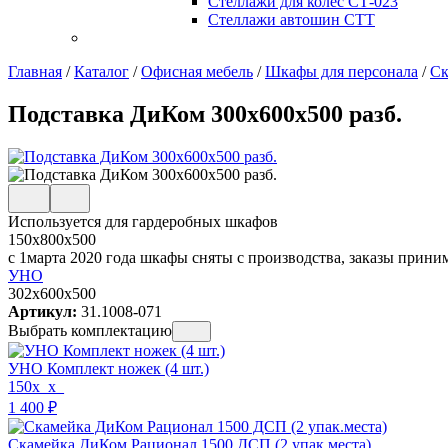
Стеллажи для колес СТ-023
Стеллажи автошин СТТ
Главная
/
Каталог
/
Офисная мебель
/
Шкафы для персонала
/
Ск
Подставка ДиКом 300х600х500 разб.
Используется для гардеробных шкафов
150x800x500
с 1марта 2020 года шкафы сняты с производства, заказы прини
УНО
302x600x500
Артикул:
31.1008-071
Выбрать комплектацию
УНО Комплект ножек (4 шт.)
150x_x_
1 400
₽
Скамейка ДиКом Рационал 1500 ДСП (2 упак.места)