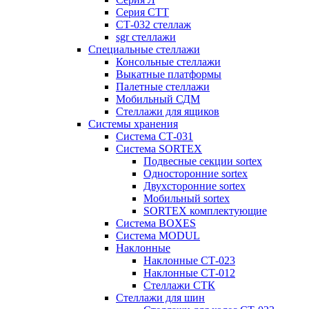
Серия СТТ
СТ-032 стеллаж
sgr стеллажи
Специальные стеллажи
Консольные стеллажи
Выкатные платформы
Палетные стеллажи
Мобильный СДМ
Стеллажи для ящиков
Системы хранения
Система СТ-031
Система SORTEX
Подвесные секции sortex
Односторонние sortex
Двухсторонние sortex
Мобильный sortex
SORTEX комплектующие
Система BOXES
Система MODUL
Наклонные
Наклонные СТ-023
Наклонные СТ-012
Стеллажи СТК
Стеллажи для шин