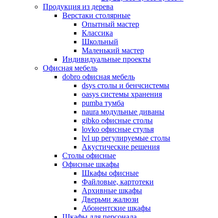
Продукция из дерева
Верстаки столярные
Опытный мастер
Классика
Школьный
Маленький мастер
Индивидуальные проекты
Офисная мебель
dobro офисная мебель
dsys столы и бенчсистемы
oasys системы хранения
pumba тумба
naura модульные диваны
gibko офисные столы
lovko офисные стулья
lvl up регулируемые столы
Акустические решения
Столы офисные
Офисные шкафы
Шкафы офисные
Файловые, картотеки
Архивные шкафы
Дверьми жалюзи
Абонентские шкафы
Шкафы для персонала