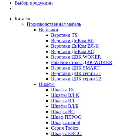
Выбор продукции
Каталог
Производственная мебель
Верстаки
Верстаки TS
Верстаки ДиКом ВЛ
Верстаки ДиКом ВЛ-К
Верстаки ДиКом ВС
Верстаки ДВК WOKER
Рабочие столы ДВК WOKER
Верстаки ДВК SMART
Верстаки ДВК серии 21
Верстаки ДВК серии 22
Шкафы
Шкафы TS
Шкафы ВЛ-К
Шкафы ВЛ
Шкафы ВЛ/Б
Шкафы ВС
Шкаф ПЕРФО
Шкафы modul
Серия Toolex
Шкафы ERGO