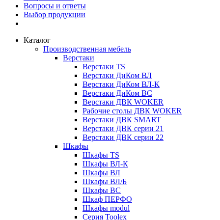
Вопросы и ответы
Выбор продукции
Каталог
Производственная мебель
Верстаки
Верстаки TS
Верстаки ДиКом ВЛ
Верстаки ДиКом ВЛ-К
Верстаки ДиКом ВС
Верстаки ДВК WOKER
Рабочие столы ДВК WOKER
Верстаки ДВК SMART
Верстаки ДВК серии 21
Верстаки ДВК серии 22
Шкафы
Шкафы TS
Шкафы ВЛ-К
Шкафы ВЛ
Шкафы ВЛ/Б
Шкафы ВС
Шкаф ПЕРФО
Шкафы modul
Серия Toolex