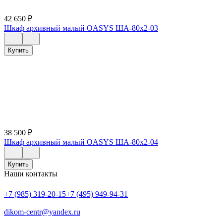
42 650
₽
Шкаф архивный малый OASYS ША-80х2-03
Купить
38 500
₽
Шкаф архивный малый OASYS ША-80х2-04
Купить
Наши контакты
+7 (985) 319-20-15
+7 (495) 949-94-31
dikom-centr@yandex.ru