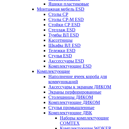
Ящики пластиковые
Монтажная мебель ESD
Столы СР
Столы СР-М ESD
Стойки СР ESD
Стеллаж ESD
Тумбы ВЛ ESD
Кассетницы
Шкафы ВЛ ESD
Тележки ESD
Стулья ESD
Акссессуары ESD
Комплектующие ESD
Комплектующие
Наполнение ячеек короба для
коммуникаций
Аксессуары к экранам ДИКОМ
Экраны перфорированные
Cтолешницы ДИКОМ
Комплектующие ДИКОМ
Стулья промышленные
Комплектующие ДВК
Наборы комплектующие
COMTEX
Комплектующие WOKER