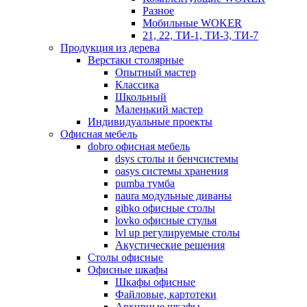
Разное
Мобильные WOKER
21, 22, ТИ-1, ТИ-3, ТИ-7
Продукция из дерева
Верстаки столярные
Опытный мастер
Классика
Школьный
Маленький мастер
Индивидуальные проекты
Офисная мебель
dobro офисная мебель
dsys столы и бенчсистемы
oasys системы хранения
pumba тумба
naura модульные диваны
gibko офисные столы
lovko офисные стулья
lvl up регулируемые столы
Акустические решения
Столы офисные
Офисные шкафы
Шкафы офисные
Файловые, картотеки
Архивные шкафы