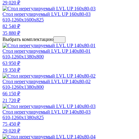
29 020
₽
Стол нерегулируемый LVL UP 160х80-03
610-1260x1600x825
82 540
₽
35 880
₽
Выбрать комплектацию
Стол нерегулируемый LVL UP 140х80-01
610-1260x1380x800
63 950
₽
19 350
₽
Стол нерегулируемый LVL UP 140х80-02
610-1260x1380x800
66 150
₽
21 720
₽
Стол нерегулируемый LVL UP 140х80-03
610-1260x1380x825
75 450
₽
29 020
₽