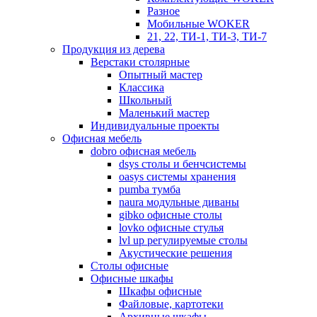
Разное
Мобильные WOKER
21, 22, ТИ-1, ТИ-3, ТИ-7
Продукция из дерева
Верстаки столярные
Опытный мастер
Классика
Школьный
Маленький мастер
Индивидуальные проекты
Офисная мебель
dobro офисная мебель
dsys столы и бенчсистемы
oasys системы хранения
pumba тумба
naura модульные диваны
gibko офисные столы
lovko офисные стулья
lvl up регулируемые столы
Акустические решения
Столы офисные
Офисные шкафы
Шкафы офисные
Файловые, картотеки
Архивные шкафы