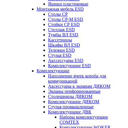
Ящики пластиковые
Монтажная мебель ESD
Столы СР
Столы СР-М ESD
Стойки СР ESD
Стеллаж ESD
Тумбы ВЛ ESD
Кассетницы
Шкафы ВЛ ESD
Тележки ESD
Стулья ESD
Акссессуары ESD
Комплектующие ESD
Комплектующие
Наполнение ячеек короба для
коммуникаций
Аксессуары к экранам ДИКОМ
Экраны перфорированные
Cтолешницы ДИКОМ
Комплектующие ДИКОМ
Стулья промышленные
Комплектующие ДВК
Наборы комплектующие
COMTEX
Комплектующие WOKER