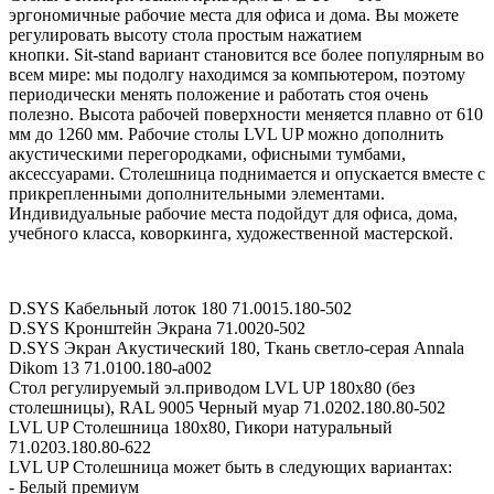
эргономичные рабочие места для офиса и дома. Вы можете
регулировать высоту стола простым нажатием
кнопки. Sit-stand вариант становится все более популярным во
всем мире: мы подолгу находимся за компьютером, поэтому
периодически менять положение и работать стоя очень
полезно. Высота рабочей поверхности меняется плавно от 610
мм до 1260 мм. Рабочие столы LVL UP можно дополнить
акустическими перегородками, офисными тумбами,
аксессуарами. Столешница поднимается и опускается вместе с
прикрепленными дополнительными элементами.
Индивидуальные рабочие места подойдут для офиса, дома,
учебного класса, коворкинга, художественной мастерской.
D.SYS Кабельный лоток 180 71.0015.180-502
D.SYS Кронштейн Экрана 71.0020-502
D.SYS Экран Акустический 180, Ткань светло-серая Annala
Dikom 13 71.0100.180-a002
Стол регулируемый эл.приводом LVL UP 180х80 (без
столешницы), RAL 9005 Черный муар 71.0202.180.80-502
LVL UP Столешница 180х80, Гикори натуральный
71.0203.180.80-622
LVL UP Столешница может быть в следующих вариантах:
- Белый премиум