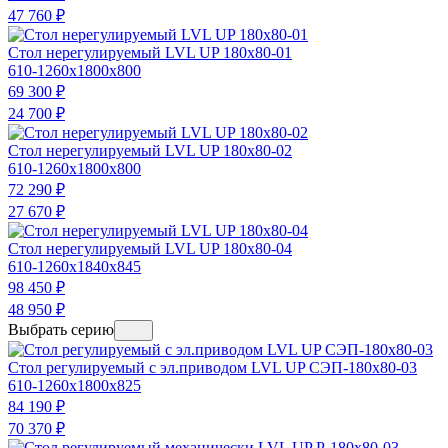
47 760
₽
Стол нерегулируемый LVL UP 180х80-01
610-1260x1800x800
69 300
₽
24 700
₽
Стол нерегулируемый LVL UP 180х80-02
610-1260x1800x800
72 290
₽
27 670
₽
Стол нерегулируемый LVL UP 180х80-04
610-1260x1840x845
98 450
₽
48 950
₽
Выбрать серию
Стол регулируемый с эл.приводом LVL UP СЭП-180х80-03
610-1260x1800x825
84 190
₽
70 370
₽