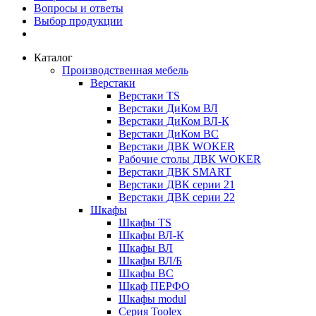
Вопросы и ответы
Выбор продукции
Каталог
Производственная мебель
Верстаки
Верстаки TS
Верстаки ДиКом ВЛ
Верстаки ДиКом ВЛ-К
Верстаки ДиКом ВС
Верстаки ДВК WOKER
Рабочие столы ДВК WOKER
Верстаки ДВК SMART
Верстаки ДВК серии 21
Верстаки ДВК серии 22
Шкафы
Шкафы TS
Шкафы ВЛ-К
Шкафы ВЛ
Шкафы ВЛ/Б
Шкафы ВС
Шкаф ПЕРФО
Шкафы modul
Серия Toolex