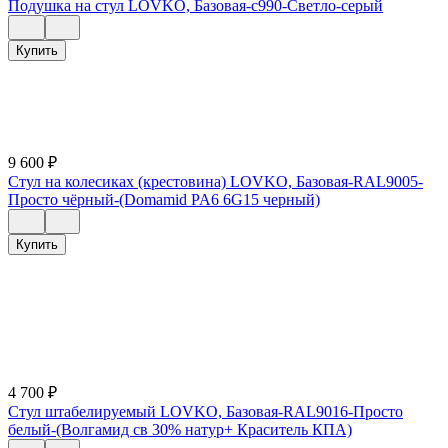
Подушка на стул LOVKO, Базовая-c990-Светло-серый
Купить
9 600
₽
Стул на колесиках (крестовина) LOVKO, Базовая-RAL9005-
Просто чёрный-(Domamid PA6 6G15 черный)
Купить
4 700
₽
Стул штабелируемый LOVKO, Базовая-RAL9016-Просто
белый-(Волгамид св 30% натур+ Краситель КПА)