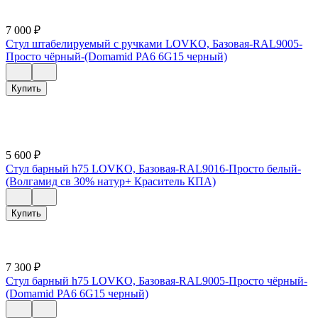
7 000
₽
Стул штабелируемый с ручками LOVKO, Базовая-RAL9005-
Просто чёрный-(Domamid PA6 6G15 черный)
Купить
5 600
₽
Стул барный h75 LOVKO, Базовая-RAL9016-Просто белый-
(Волгамид св 30% натур+ Краситель КПА)
Купить
7 300
₽
Стул барный h75 LOVKO, Базовая-RAL9005-Просто чёрный-
(Domamid PA6 6G15 черный)