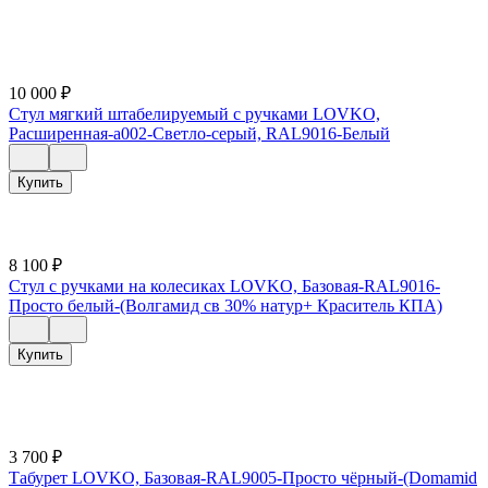
10 000
₽
Стул мягкий штабелируемый с ручками LOVKO,
Расширенная-a002-Светло-серый, RAL9016-Белый
Купить
8 100
₽
Стул с ручками на колесиках LOVKO, Базовая-RAL9016-
Просто белый-(Волгамид св 30% натур+ Краситель КПА)
Купить
3 700
₽
Табурет LOVKO, Базовая-RAL9005-Просто чёрный-(Domamid