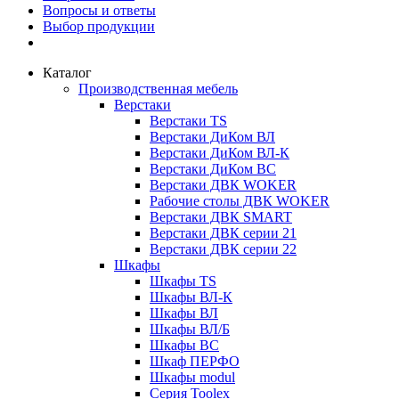
Вопросы и ответы
Выбор продукции
Каталог
Производственная мебель
Верстаки
Верстаки TS
Верстаки ДиКом ВЛ
Верстаки ДиКом ВЛ-К
Верстаки ДиКом ВС
Верстаки ДВК WOKER
Рабочие столы ДВК WOKER
Верстаки ДВК SMART
Верстаки ДВК серии 21
Верстаки ДВК серии 22
Шкафы
Шкафы TS
Шкафы ВЛ-К
Шкафы ВЛ
Шкафы ВЛ/Б
Шкафы ВС
Шкаф ПЕРФО
Шкафы modul
Серия Toolex