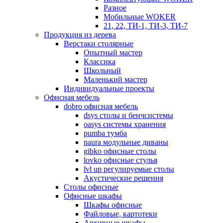
Разное
Мобильные WOKER
21, 22, ТИ-1, ТИ-3, ТИ-7
Продукция из дерева
Верстаки столярные
Опытный мастер
Классика
Школьный
Маленький мастер
Индивидуальные проекты
Офисная мебель
dobro офисная мебель
dsys столы и бенчсистемы
oasys системы хранения
pumba тумба
naura модульные диваны
gibko офисные столы
lovko офисные стулья
lvl up регулируемые столы
Акустические решения
Столы офисные
Офисные шкафы
Шкафы офисные
Файловые, картотеки
Архивные шкафы