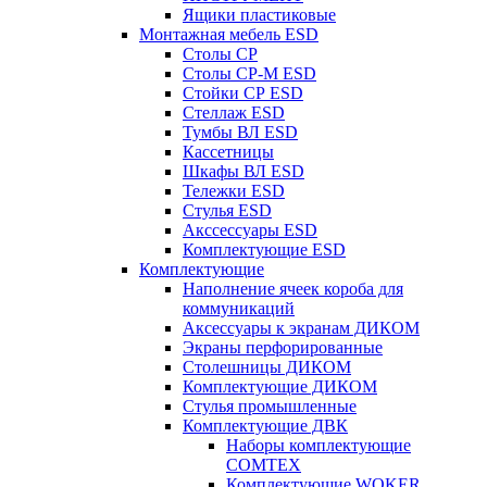
Ящики пластиковые
Монтажная мебель ESD
Столы СР
Столы СР-М ESD
Стойки СР ESD
Стеллаж ESD
Тумбы ВЛ ESD
Кассетницы
Шкафы ВЛ ESD
Тележки ESD
Стулья ESD
Акссессуары ESD
Комплектующие ESD
Комплектующие
Наполнение ячеек короба для
коммуникаций
Аксессуары к экранам ДИКОМ
Экраны перфорированные
Cтолешницы ДИКОМ
Комплектующие ДИКОМ
Стулья промышленные
Комплектующие ДВК
Наборы комплектующие
COMTEX
Комплектующие WOKER