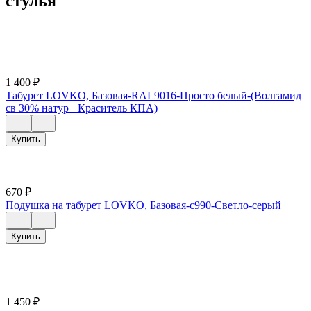
стулья
1 400
₽
Табурет LOVKO, Базовая-RAL9016-Просто белый-(Волгамид
св 30% натур+ Краситель КПА)
Купить
670
₽
Подушка на табурет LOVKO, Базовая-c990-Светло-серый
Купить
1 450
₽