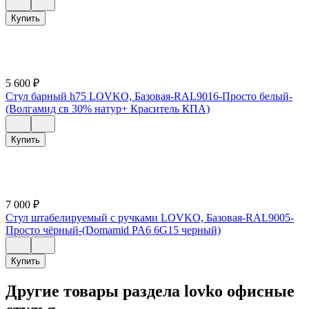
Купить
5 600
₽
Стул барный h75 LOVKO, Базовая-RAL9016-Просто белый-
(Волгамид св 30% натур+ Краситель КПА)
Купить
7 000
₽
Стул штабелируемый с ручками LOVKO, Базовая-RAL9005-
Просто чёрный-(Domamid PA6 6G15 черный)
Купить
Другие товары раздела lovko офисные