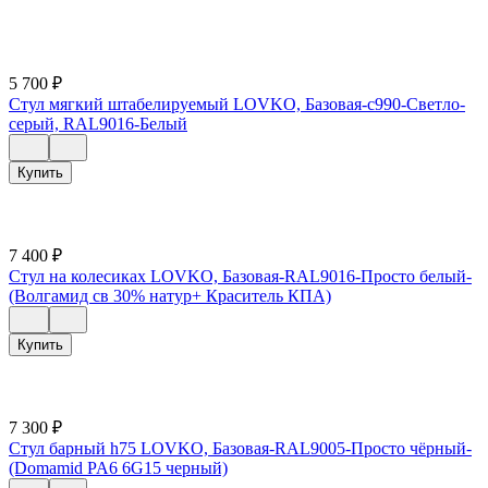
5 700
₽
Стул мягкий штабелируемый LOVKO, Базовая-c990-Светло-
серый, RAL9016-Белый
Купить
7 400
₽
Стул на колесиках LOVKO, Базовая-RAL9016-Просто белый-
(Волгамид св 30% натур+ Краситель КПА)
Купить
7 300
₽
Стул барный h75 LOVKO, Базовая-RAL9005-Просто чёрный-
(Domamid PA6 6G15 черный)