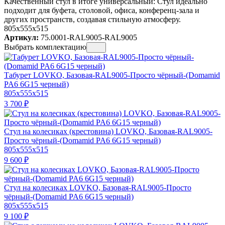
Качественный стул в итоге универсальный: Стул идеально
подходит для буфета, столовой, офиса, конференц-зала и
других пространств, создавая стильную атмосферу.
805x555x515
Артикул:
75.0001-RAL9005-RAL9005
Выбрать комплектацию
Табурет LOVKO, Базовая-RAL9005-Просто чёрный-(Domamid
PA6 6G15 черный)
805x555x515
3 700
₽
Стул на колесиках (крестовина) LOVKO, Базовая-RAL9005-
Просто чёрный-(Domamid PA6 6G15 черный)
805x555x515
9 600
₽
Стул на колесиках LOVKO, Базовая-RAL9005-Просто
чёрный-(Domamid PA6 6G15 черный)
805x555x515
9 100
₽