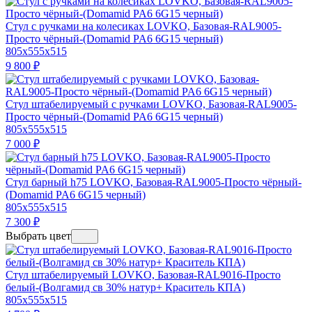
Стул с ручками на колесиках LOVKO, Базовая-RAL9005-
Просто чёрный-(Domamid PA6 6G15 черный)
805x555x515
9 800
₽
Стул штабелируемый с ручками LOVKO, Базовая-RAL9005-
Просто чёрный-(Domamid PA6 6G15 черный)
805x555x515
7 000
₽
Стул барный h75 LOVKO, Базовая-RAL9005-Просто чёрный-
(Domamid PA6 6G15 черный)
805x555x515
7 300
₽
Выбрать цвет
Стул штабелируемый LOVKO, Базовая-RAL9016-Просто
белый-(Волгамид св 30% натур+ Краситель КПА)
805x555x515