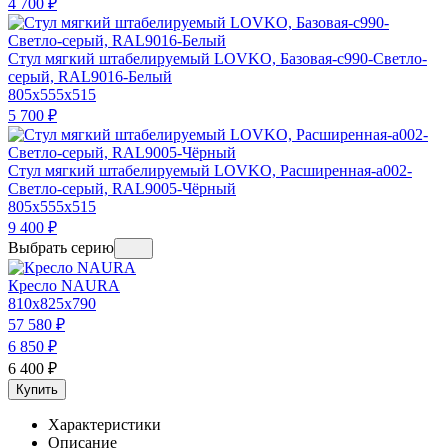
4 700
₽
Стул мягкий штабелируемый LOVKO, Базовая-c990-Светло-
серый, RAL9016-Белый
805x555x515
5 700
₽
Стул мягкий штабелируемый LOVKO, Расширенная-a002-
Светло-серый, RAL9005-Чёрный
805x555x515
9 400
₽
Выбрать серию
Кресло NAURA
810x825x790
57 580
₽
6 850
₽
6 400
₽
Купить
Характеристики
Описание