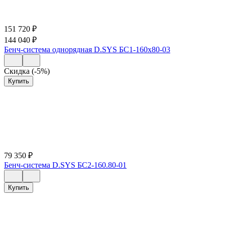
151 720
₽
144 040
₽
Бенч-система однорядная D.SYS БС1-160х80-03
Скидка (-5%)
Купить
79 350
₽
Бенч-система D.SYS БС2-160.80-01
Купить