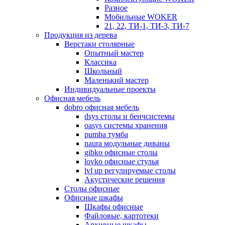
Разное
Мобильные WOKER
21, 22, ТИ-1, ТИ-3, ТИ-7
Продукция из дерева
Верстаки столярные
Опытный мастер
Классика
Школьный
Маленький мастер
Индивидуальные проекты
Офисная мебель
dobro офисная мебель
dsys столы и бенчсистемы
oasys системы хранения
pumba тумба
naura модульные диваны
gibko офисные столы
lovko офисные стулья
lvl up регулируемые столы
Акустические решения
Столы офисные
Офисные шкафы
Шкафы офисные
Файловые, картотеки
Архивные шкафы