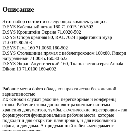
Описание
Этот набор состоит из следующих комплектующих:
D.SYS Кабельный лоток 160 71.0015.160-502
D.SYS Кронштейн Экрана 71.0020-502
D.SYS Опора крайняя 80, RAL 7024 Графитовый муар
71.0035.80-503
D.SYS Рама 160 71.0050.160-502
D.SYS Столешница прямая с кабелепроходом 160х80, Гикори
натуральный 71.0085.160.80-622
D.SYS Экран Акустический 160, Ткань светло-серая Annala
Dikom 13 71.0100.160-a002
Рабочие места dobro обладают практически бесконечной
вариативностью.
Их основой служат рабочие, переговорные и конференц-
столы. Рабочие столы дополняют различные системы
хранения документов, тумбы, акустические перегородки - так
формируются функциональные рабочие места, которые
подходят и для открытой планировки, и для небольшого
офиса, и для дома. А продуманный кабель-менеджмент
помогает сохранить