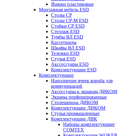
Ящики пластиковые
Монтажная мебель ESD
Столы СР
Столы СР-М ESD
Стойки СР ESD
Стеллаж ESD
Тумбы ВЛ ESD
Кассетницы
Шкафы ВЛ ESD
Тележки ESD
Стулья ESD
Акссессуары ESD
Комплектующие ESD
Комплектующие
Наполнение ячеек короба для
коммуникаций
Аксессуары к экранам ДИКОМ
Экраны перфорированные
Cтолешницы ДИКОМ
Комплектующие ДИКОМ
Стулья промышленные
Комплектующие ДВК
Наборы комплектующие
COMTEX
Комплектующие WOKER