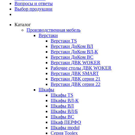
Вопросы и ответы
Выбор продукции
Каталог
Производственная мебель
Верстаки
Верстаки TS
Верстаки ДиКом ВЛ
Верстаки ДиКом ВЛ-К
Верстаки ДиКом ВС
Верстаки ДВК WOKER
Рабочие столы ДВК WOKER
Верстаки ДВК SMART
Верстаки ДВК серии 21
Верстаки ДВК серии 22
Шкафы
Шкафы TS
Шкафы ВЛ-К
Шкафы ВЛ
Шкафы ВЛ/Б
Шкафы ВС
Шкаф ПЕРФО
Шкафы modul
Серия Toolex