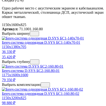
Скидка (-2%)
Одно рабочее место с акустическим экраном и кабельканалом.
Каркас металлический, столешница ДСП, акустический экран
обшит тканью.
1150x1600x825
Артикул:
71.1001.160.80
Выбрать ширину
Бенч-система однорядная D.SYS БС1-140х70-01
1150x1380x705
36 330
₽
35 420
₽
Выбрать глубину
Бенч-система D.SYS БС2-160.80-01
1175x1600x1600
79 350
₽
Выбрать комплектацию
Бенч-система однорядная D.SYS БС1-160.80-02
1150x3200x825
98 880
₽