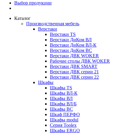
Выбор продукции
Каталог
Производственная мебель
Верстаки
Верстаки TS
Верстаки ДиКом ВЛ
Верстаки ДиКом ВЛ-К
Верстаки ДиКом ВС
Верстаки ДВК WOKER
Рабочие столы ДВК WOKER
Верстаки ДВК SMART
Верстаки ДВК серии 21
Верстаки ДВК серии 22
Шкафы
Шкафы TS
Шкафы ВЛ-К
Шкафы ВЛ
Шкафы ВЛ/Б
Шкафы ВС
Шкаф ПЕРФО
Шкафы modul
Серия Toolex
Шкафы ERGO