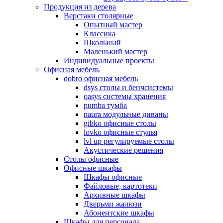
Продукция из дерева
Верстаки столярные
Опытный мастер
Классика
Школьный
Маленький мастер
Индивидуальные проекты
Офисная мебель
dobro офисная мебель
dsys столы и бенчсистемы
oasys системы хранения
pumba тумба
naura модульные диваны
gibko офисные столы
lovko офисные стулья
lvl up регулируемые столы
Акустические решения
Столы офисные
Офисные шкафы
Шкафы офисные
Файловые, картотеки
Архивные шкафы
Дверьми жалюзи
Абонентские шкафы
Шкафы для персонала