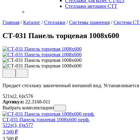
Стеллажи для колес СТ-023
Стеллажи автошин СТТ
Главная
/
Каталог
/
Стеллажи
/
Системы хранения
/
Система СТ
СТ-031 Панель торцевая 1008х600
Придает стеллажу законченный внешний вид. Устанавливается 
521x(2, 6)x576
Артикул:
22.3168-011
Выбрать комплектацию
СТ-031 Панель торцевая 1008х600 перф.
522x(3, 6)x577
3 500
₽
3 500
₽