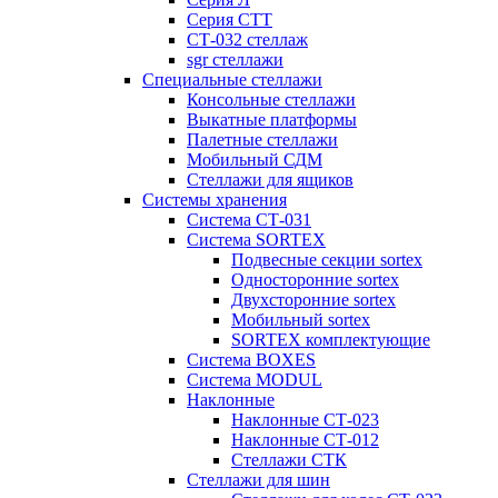
Серия СТТ
СТ-032 стеллаж
sgr стеллажи
Специальные стеллажи
Консольные стеллажи
Выкатные платформы
Палетные стеллажи
Мобильный СДМ
Стеллажи для ящиков
Системы хранения
Система СТ-031
Система SORTEX
Подвесные секции sortex
Односторонние sortex
Двухсторонние sortex
Мобильный sortex
SORTEX комплектующие
Система BOXES
Система MODUL
Наклонные
Наклонные СТ-023
Наклонные СТ-012
Стеллажи СТК
Стеллажи для шин