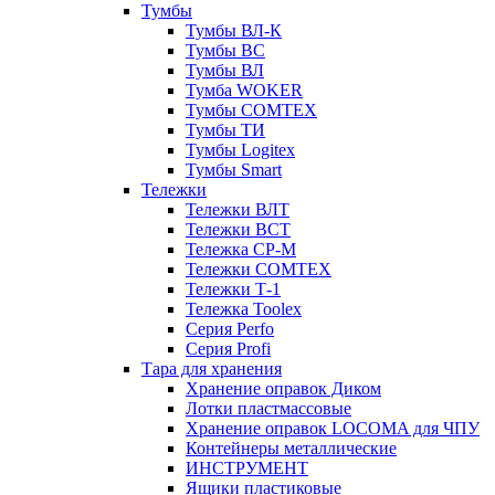
Тумбы
Тумбы ВЛ-К
Тумбы ВС
Тумбы ВЛ
Тумба WOKER
Тумбы COMTEX
Тумбы ТИ
Тумбы Logitex
Тумбы Smart
Тележки
Тележки ВЛТ
Тележки ВСТ
Тележка СР-М
Тележки COMTEX
Тележки Т-1
Тележка Toolex
Серия Perfo
Серия Profi
Тара для хранения
Хранение оправок Диком
Лотки пластмассовые
Хранение оправок LOCOMA для ЧПУ
Контейнеры металлические
ИНСТРУМЕНТ
Ящики пластиковые