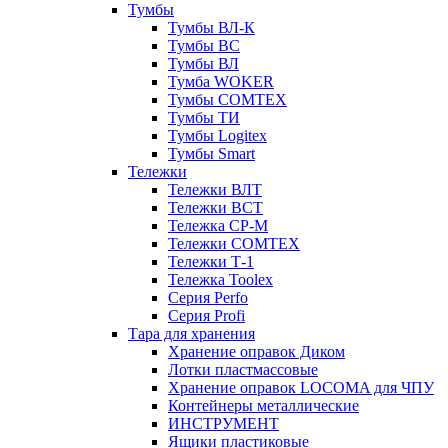
Тумбы
Тумбы ВЛ-К
Тумбы ВС
Тумбы ВЛ
Тумба WOKER
Тумбы COMTEX
Тумбы ТИ
Тумбы Logitex
Тумбы Smart
Тележки
Тележки ВЛТ
Тележки ВСТ
Тележка СР-М
Тележки COMTEX
Тележки Т-1
Тележка Toolex
Серия Perfo
Серия Profi
Тара для хранения
Хранение оправок Диком
Лотки пластмассовые
Хранение оправок LOCOMA для ЧПУ
Контейнеры металлические
ИНСТРУМЕНТ
Ящики пластиковые