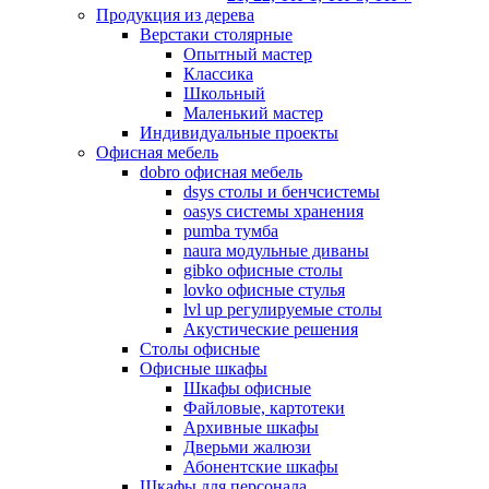
Продукция из дерева
Верстаки столярные
Опытный мастер
Классика
Школьный
Маленький мастер
Индивидуальные проекты
Офисная мебель
dobro офисная мебель
dsys столы и бенчсистемы
oasys системы хранения
pumba тумба
naura модульные диваны
gibko офисные столы
lovko офисные стулья
lvl up регулируемые столы
Акустические решения
Столы офисные
Офисные шкафы
Шкафы офисные
Файловые, картотеки
Архивные шкафы
Дверьми жалюзи
Абонентские шкафы
Шкафы для персонала