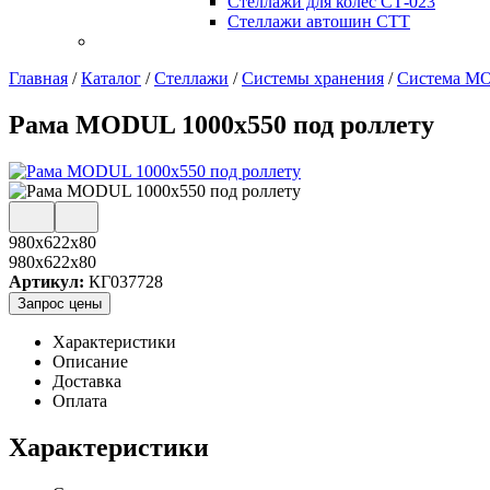
Стеллажи для колес СТ-023
Стеллажи автошин СТТ
Главная
/
Каталог
/
Стеллажи
/
Системы хранения
/
Система M
Рама MODUL 1000х550 под роллету
980х622х80
980x622x80
Артикул:
КГ037728
Запрос цены
Характеристики
Описание
Доставка
Оплата
Характеристики