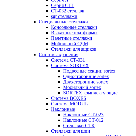
Серия СТТ
СТ-032 стеллаж
sgr стеллажи
Специальные стеллажи
Консольные стеллажи
Выкатные платформы
Палетные стеллажи
Мобильный СДМ
Стеллажи для ящиков
Системы хранения
Система СТ-031
Система SORTEX
Подвесные секции sortex
Односторонние sortex
Двухсторонние sortex
Мобильный sortex
SORTEX комплектующие
Система BOXES
Система MODUL
Наклонные
Наклонные СТ-023
Наклонные СТ-012
Стеллажи СТК
Стеллажи для шин