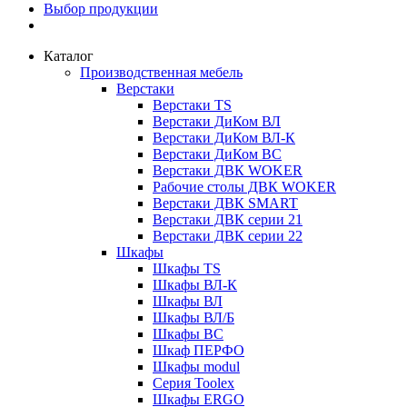
Выбор продукции
Каталог
Производственная мебель
Верстаки
Верстаки TS
Верстаки ДиКом ВЛ
Верстаки ДиКом ВЛ-К
Верстаки ДиКом ВС
Верстаки ДВК WOKER
Рабочие столы ДВК WOKER
Верстаки ДВК SMART
Верстаки ДВК серии 21
Верстаки ДВК серии 22
Шкафы
Шкафы TS
Шкафы ВЛ-К
Шкафы ВЛ
Шкафы ВЛ/Б
Шкафы ВС
Шкаф ПЕРФО
Шкафы modul
Серия Toolex
Шкафы ERGO