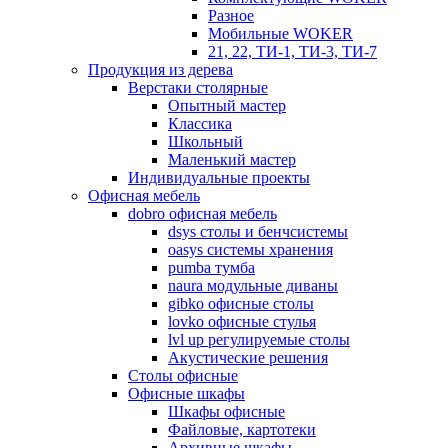
Разное
Мобильные WOKER
21, 22, ТИ-1, ТИ-3, ТИ-7
Продукция из дерева
Верстаки столярные
Опытный мастер
Классика
Школьный
Маленький мастер
Индивидуальные проекты
Офисная мебель
dobro офисная мебель
dsys столы и бенчсистемы
oasys системы хранения
pumba тумба
naura модульные диваны
gibko офисные столы
lovko офисные стулья
lvl up регулируемые столы
Акустические решения
Столы офисные
Офисные шкафы
Шкафы офисные
Файловые, картотеки
Архивные шкафы