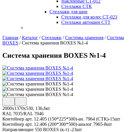
Наклонные СТ-012
Стеллажи СТК
Стеллажи для шин
Стеллажи для колес СТ-023
Стеллажи автошин СТТ
Главная
/
Каталог
/
Стеллажи
/
Системы хранения
/
Система
BOXES
/
Система хранения BOXES №1-4
Система хранения BOXES №1-4
2000х1370х530, 136,6кг
RAL 7035/RAL 7046
Контейнер арт. 12.405 (150*225*500)-ан. 7964 (СТК)-15шт
Контейнер арт. 12.406 (200*300*500)-аналог 7965-8шт
Направляющие 550 BOXES (к-т) -23шт