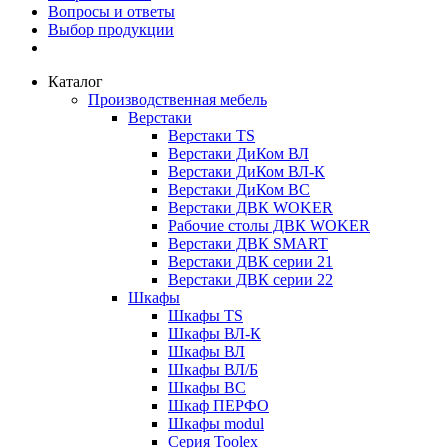
Вопросы и ответы
Выбор продукции
Каталог
Производственная мебель
Верстаки
Верстаки TS
Верстаки ДиКом ВЛ
Верстаки ДиКом ВЛ-К
Верстаки ДиКом ВС
Верстаки ДВК WOKER
Рабочие столы ДВК WOKER
Верстаки ДВК SMART
Верстаки ДВК серии 21
Верстаки ДВК серии 22
Шкафы
Шкафы TS
Шкафы ВЛ-К
Шкафы ВЛ
Шкафы ВЛ/Б
Шкафы ВС
Шкаф ПЕРФО
Шкафы modul
Серия Toolex