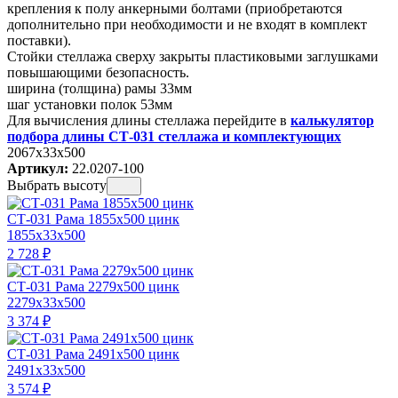
крепления к полу анкерными болтами (приобретаются
дополнительно при необходимости и не входят в комплект
поставки).
Стойки стеллажа сверху закрыты пластиковыми заглушками
повышающими безопасность.
ширина (толщина) рамы 33мм
шаг установки полок 53мм
Для вычисления длины стеллажа перейдите в
калькулятор
подбора длины СТ-031 стеллажа и комплектующих
2067x33x500
Артикул:
22.0207-100
Выбрать высоту
СТ-031 Рама 1855х500 цинк
1855x33x500
2 728
₽
СТ-031 Рама 2279х500 цинк
2279x33x500
3 374
₽
СТ-031 Рама 2491х500 цинк
2491x33x500
3 574
₽