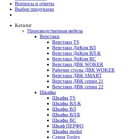
Вопросы и ответы
Выбор продукции
Каталог
Производственная мебель
Верстаки
Верстаки TS
Верстаки ДиКом ВЛ
Верстаки ДиКом ВЛ-К
Верстаки ДиКом ВС
Верстаки ДВК WOKER
Рабочие столы ДВК WOKER
Верстаки ДВК SMART
Верстаки ДВК серии 21
Верстаки ДВК серии 22
Шкафы
Шкафы TS
Шкафы ВЛ-К
Шкафы ВЛ
Шкафы ВЛ/Б
Шкафы ВС
Шкаф ПЕРФО
Шкафы modul
Серия Toolex