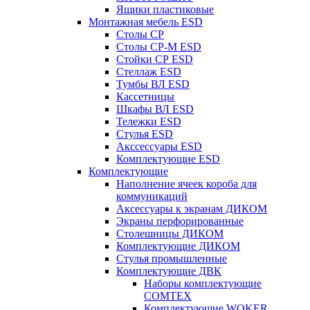
Ящики пластиковые
Монтажная мебель ESD
Столы СР
Столы СР-М ESD
Стойки СР ESD
Стеллаж ESD
Тумбы ВЛ ESD
Кассетницы
Шкафы ВЛ ESD
Тележки ESD
Стулья ESD
Акссессуары ESD
Комплектующие ESD
Комплектующие
Наполнение ячеек короба для
коммуникаций
Аксессуары к экранам ДИКОМ
Экраны перфорированные
Cтолешницы ДИКОМ
Комплектующие ДИКОМ
Стулья промышленные
Комплектующие ДВК
Наборы комплектующие
COMTEX
Комплектующие WOKER