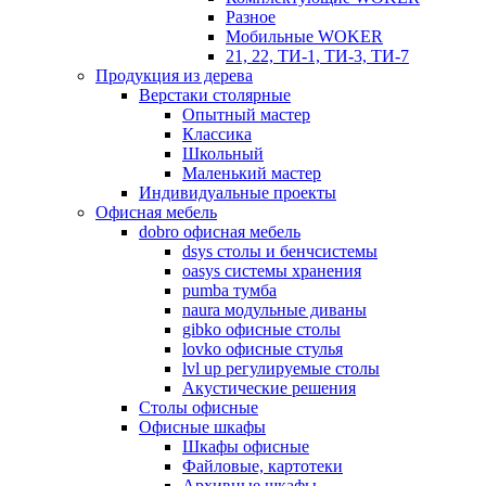
Разное
Мобильные WOKER
21, 22, ТИ-1, ТИ-3, ТИ-7
Продукция из дерева
Верстаки столярные
Опытный мастер
Классика
Школьный
Маленький мастер
Индивидуальные проекты
Офисная мебель
dobro офисная мебель
dsys столы и бенчсистемы
oasys системы хранения
pumba тумба
naura модульные диваны
gibko офисные столы
lovko офисные стулья
lvl up регулируемые столы
Акустические решения
Столы офисные
Офисные шкафы
Шкафы офисные
Файловые, картотеки
Архивные шкафы