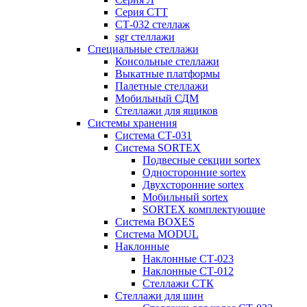
Серия СТТ
СТ-032 стеллаж
sgr стеллажи
Специальные стеллажи
Консольные стеллажи
Выкатные платформы
Палетные стеллажи
Мобильный СДМ
Стеллажи для ящиков
Системы хранения
Система СТ-031
Система SORTEX
Подвесные секции sortex
Односторонние sortex
Двухсторонние sortex
Мобильный sortex
SORTEX комплектующие
Система BOXES
Система MODUL
Наклонные
Наклонные СТ-023
Наклонные СТ-012
Стеллажи СТК
Стеллажи для шин