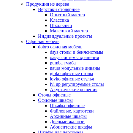
Продукция из дерева
Верстаки столярные
Опытный мастер
Классика
Школьный
Маленький мастер
Индивидуальные проекты
Офисная мебель
dobro офисная мебель
dsys столы и бенчсистемы
oasys системы хранения
pumba тумба
naura модульные диваны
gibko офисные столы
lovko офисные стулья
lvl up регулируемые столы
Акустические решения
Столы офисные
Офисные шкафы
Шкафы офисные
Файловые, картотеки
Архивные шкафы
Дверьми жалюзи
Абонентские шкафы
Шкафы для персонала