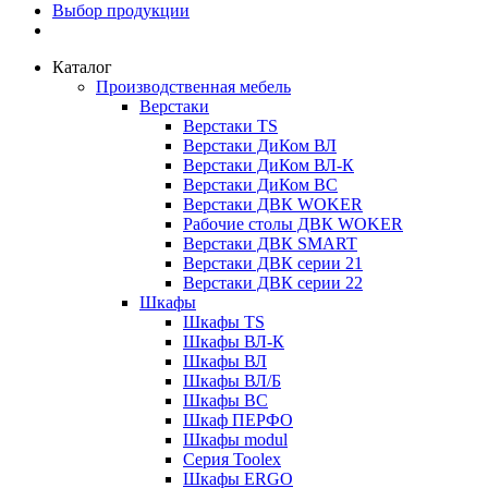
Выбор продукции
Каталог
Производственная мебель
Верстаки
Верстаки TS
Верстаки ДиКом ВЛ
Верстаки ДиКом ВЛ-К
Верстаки ДиКом ВС
Верстаки ДВК WOKER
Рабочие столы ДВК WOKER
Верстаки ДВК SMART
Верстаки ДВК серии 21
Верстаки ДВК серии 22
Шкафы
Шкафы TS
Шкафы ВЛ-К
Шкафы ВЛ
Шкафы ВЛ/Б
Шкафы ВС
Шкаф ПЕРФО
Шкафы modul
Серия Toolex
Шкафы ERGO