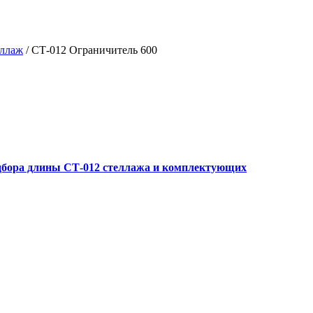
еллаж
/
СТ-012 Ограничитель 600
дбора длины СТ-012 стеллажа и комплектующих