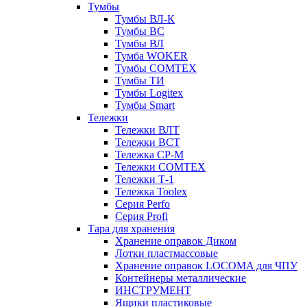
Тумбы
Тумбы ВЛ-К
Тумбы ВС
Тумбы ВЛ
Тумба WOKER
Тумбы COMTEX
Тумбы ТИ
Тумбы Logitex
Тумбы Smart
Тележки
Тележки ВЛТ
Тележки ВСТ
Тележка СР-М
Тележки COMTEX
Тележки Т-1
Тележка Toolex
Серия Perfo
Серия Profi
Тара для хранения
Хранение оправок Диком
Лотки пластмассовые
Хранение оправок LOCOMA для ЧПУ
Контейнеры металлические
ИНСТРУМЕНТ
Ящики пластиковые