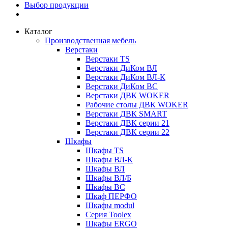
Выбор продукции
Каталог
Производственная мебель
Верстаки
Верстаки TS
Верстаки ДиКом ВЛ
Верстаки ДиКом ВЛ-К
Верстаки ДиКом ВС
Верстаки ДВК WOKER
Рабочие столы ДВК WOKER
Верстаки ДВК SMART
Верстаки ДВК серии 21
Верстаки ДВК серии 22
Шкафы
Шкафы TS
Шкафы ВЛ-К
Шкафы ВЛ
Шкафы ВЛ/Б
Шкафы ВС
Шкаф ПЕРФО
Шкафы modul
Серия Toolex
Шкафы ERGO