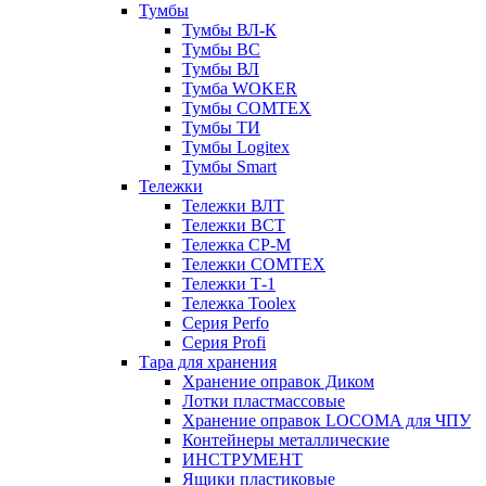
Тумбы
Тумбы ВЛ-К
Тумбы ВС
Тумбы ВЛ
Тумба WOKER
Тумбы COMTEX
Тумбы ТИ
Тумбы Logitex
Тумбы Smart
Тележки
Тележки ВЛТ
Тележки ВСТ
Тележка СР-М
Тележки COMTEX
Тележки Т-1
Тележка Toolex
Серия Perfo
Серия Profi
Тара для хранения
Хранение оправок Диком
Лотки пластмассовые
Хранение оправок LOCOMA для ЧПУ
Контейнеры металлические
ИНСТРУМЕНТ
Ящики пластиковые