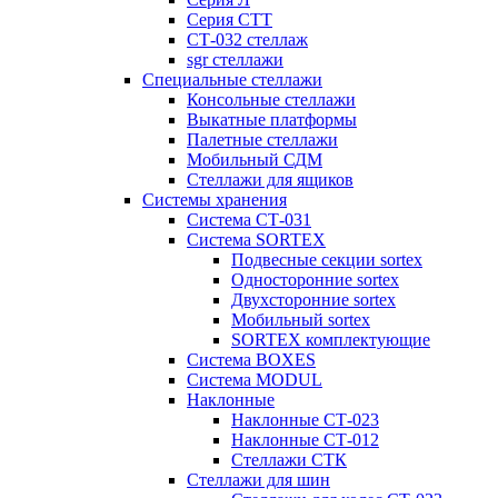
Серия СТТ
СТ-032 стеллаж
sgr стеллажи
Специальные стеллажи
Консольные стеллажи
Выкатные платформы
Палетные стеллажи
Мобильный СДМ
Стеллажи для ящиков
Системы хранения
Система СТ-031
Система SORTEX
Подвесные секции sortex
Односторонние sortex
Двухсторонние sortex
Мобильный sortex
SORTEX комплектующие
Система BOXES
Система MODUL
Наклонные
Наклонные СТ-023
Наклонные СТ-012
Стеллажи СТК
Стеллажи для шин