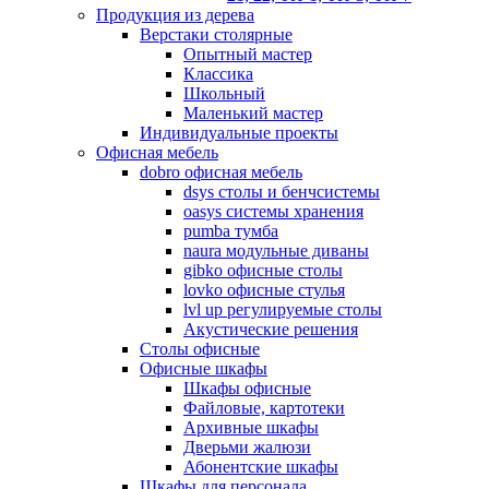
Продукция из дерева
Верстаки столярные
Опытный мастер
Классика
Школьный
Маленький мастер
Индивидуальные проекты
Офисная мебель
dobro офисная мебель
dsys столы и бенчсистемы
oasys системы хранения
pumba тумба
naura модульные диваны
gibko офисные столы
lovko офисные стулья
lvl up регулируемые столы
Акустические решения
Столы офисные
Офисные шкафы
Шкафы офисные
Файловые, картотеки
Архивные шкафы
Дверьми жалюзи
Абонентские шкафы
Шкафы для персонала