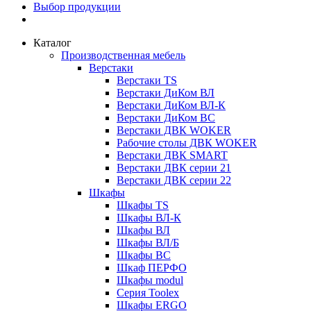
Выбор продукции
Каталог
Производственная мебель
Верстаки
Верстаки TS
Верстаки ДиКом ВЛ
Верстаки ДиКом ВЛ-К
Верстаки ДиКом ВС
Верстаки ДВК WOKER
Рабочие столы ДВК WOKER
Верстаки ДВК SMART
Верстаки ДВК серии 21
Верстаки ДВК серии 22
Шкафы
Шкафы TS
Шкафы ВЛ-К
Шкафы ВЛ
Шкафы ВЛ/Б
Шкафы ВС
Шкаф ПЕРФО
Шкафы modul
Серия Toolex
Шкафы ERGO