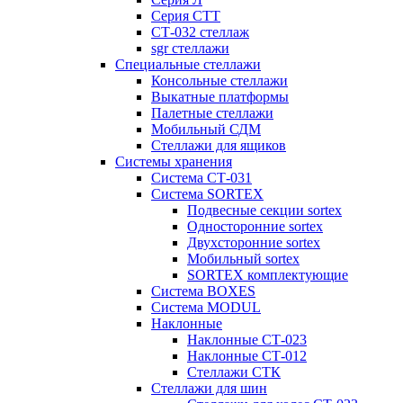
Серия СТТ
СТ-032 стеллаж
sgr стеллажи
Специальные стеллажи
Консольные стеллажи
Выкатные платформы
Палетные стеллажи
Мобильный СДМ
Стеллажи для ящиков
Системы хранения
Система СТ-031
Система SORTEX
Подвесные секции sortex
Односторонние sortex
Двухсторонние sortex
Мобильный sortex
SORTEX комплектующие
Система BOXES
Система MODUL
Наклонные
Наклонные СТ-023
Наклонные СТ-012
Стеллажи СТК
Стеллажи для шин