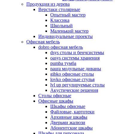
Продукция из дерева
Верстаки столярные
Опытный мастер
Классика
Школьный
Маленький мастер
Индивидуальные проекты
Офисная мебель
dobro офисная мебель
dsys столы и бенчсистемы
oasys системы хранения
pumba тумба
naura модульные диваны
gibko офисные столы
lovko офисные стулья
lvl up регулируемые столы
Акустические решения
Столы офисные
Офисные шкафы
Шкафы офисные
Файловые, картотеки
Архивные шкафы
Дверьми жалюзи
Абонентские шкафы
Шкафы для персонала