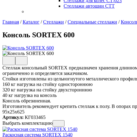
Стеллажи для колес СТ-023
Стеллажи автошин СТТ
Главная
/
Каталог
/
Стеллажи
/
Специальные стеллажи
/
Консол
Консоль SORTEX 600
Стеллаж консольный SORTEX предназначен хранения длинномер
ограниченно и определяется заказчиком.
Стойки изготовлены из цельногнутого металлического профиля 
160 кг нагрузка на стойку одностороннюю
320 кг нагрузка на стойку двухстороннюю
40 кг нагрузка на консоль
Консоль обрезиненная.
Изготовитель рекомендует крепить стеллаж к полу. В опорах п
95x25x625
Артикул:
КГ033465
Выбрать комплектацию
Раскосная система SORTEX 1540