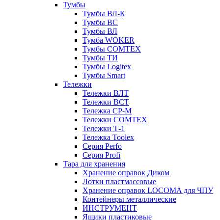
Тумбы
Тумбы ВЛ-К
Тумбы ВС
Тумбы ВЛ
Тумба WOKER
Тумбы COMTEX
Тумбы ТИ
Тумбы Logitex
Тумбы Smart
Тележки
Тележки ВЛТ
Тележки ВСТ
Тележка СР-М
Тележки COMTEX
Тележки Т-1
Тележка Toolex
Серия Perfo
Серия Profi
Тара для хранения
Хранение оправок Диком
Лотки пластмассовые
Хранение оправок LOCOMA для ЧПУ
Контейнеры металлические
ИНСТРУМЕНТ
Ящики пластиковые