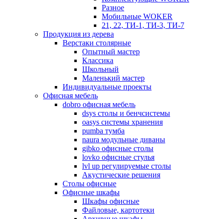
Разное
Мобильные WOKER
21, 22, ТИ-1, ТИ-3, ТИ-7
Продукция из дерева
Верстаки столярные
Опытный мастер
Классика
Школьный
Маленький мастер
Индивидуальные проекты
Офисная мебель
dobro офисная мебель
dsys столы и бенчсистемы
oasys системы хранения
pumba тумба
naura модульные диваны
gibko офисные столы
lovko офисные стулья
lvl up регулируемые столы
Акустические решения
Столы офисные
Офисные шкафы
Шкафы офисные
Файловые, картотеки
Архивные шкафы