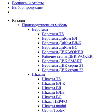
Вопросы и ответы
Выбор продукции
Каталог
Производственная мебель
Верстаки
Верстаки TS
Верстаки ДиКом ВЛ
Верстаки ДиКом ВЛ-К
Верстаки ДиКом ВС
Верстаки ДВК WOKER
Рабочие столы ДВК WOKER
Верстаки ДВК SMART
Верстаки ДВК серии 21
Верстаки ДВК серии 22
Шкафы
Шкафы TS
Шкафы ВЛ-К
Шкафы ВЛ
Шкафы ВЛ/Б
Шкафы ВС
Шкаф ПЕРФО
Шкафы modul
Серия Toolex