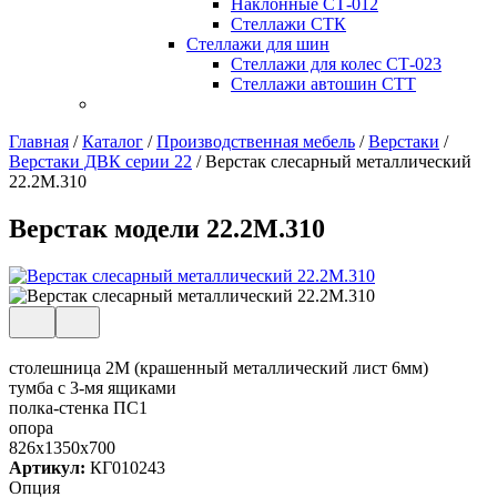
Наклонные СТ-012
Стеллажи СТК
Стеллажи для шин
Стеллажи для колес СТ-023
Стеллажи автошин СТТ
Главная
/
Каталог
/
Производственная мебель
/
Верстаки
/
Верстаки ДВК серии 22
/
Верстак слесарный металлический
22.2М.310
Верстак модели 22.2М.310
столешница 2М (крашенный металлический лист 6мм)
тумба с 3-мя ящиками
полка-стенка ПС1
опора
826x1350x700
Артикул:
КГ010243
Опция