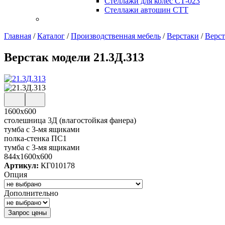
Стеллажи для колес СТ-023
Стеллажи автошин СТТ
Главная
/
Каталог
/
Производственная мебель
/
Верстаки
/
Верст
Верстак модели 21.3Д.313
1600х600
столешница 3Д (влагостойкая фанера)
тумба с 3-мя ящиками
полка-стенка ПС1
тумба с 3-мя ящиками
844x1600x600
Артикул:
КГ010178
Опция
Дополнительно
Запрос цены