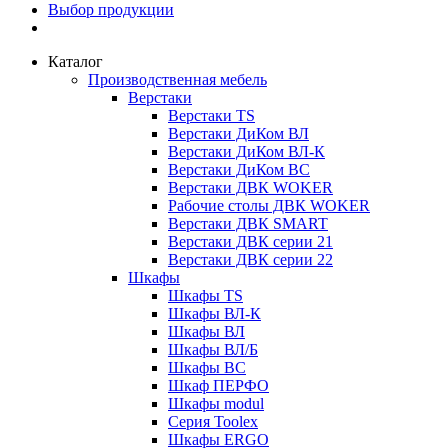
Выбор продукции
Каталог
Производственная мебель
Верстаки
Верстаки TS
Верстаки ДиКом ВЛ
Верстаки ДиКом ВЛ-К
Верстаки ДиКом ВС
Верстаки ДВК WOKER
Рабочие столы ДВК WOKER
Верстаки ДВК SMART
Верстаки ДВК серии 21
Верстаки ДВК серии 22
Шкафы
Шкафы TS
Шкафы ВЛ-К
Шкафы ВЛ
Шкафы ВЛ/Б
Шкафы ВС
Шкаф ПЕРФО
Шкафы modul
Серия Toolex
Шкафы ERGO