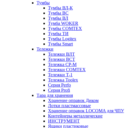
Тумбы
Тумбы ВЛ-К
Тумбы ВС
Тумбы ВЛ
Тумба WOKER
Тумбы COMTEX
Тумбы ТИ
Тумбы Logitex
Тумбы Smart
Тележки
Тележки ВЛТ
Тележки ВСТ
Тележка СР-М
Тележки COMTEX
Тележки Т-1
Тележка Toolex
Серия Perfo
Серия Profi
Тара для хранения
Хранение оправок Диком
Лотки пластмассовые
Хранение оправок LOCOMA для ЧПУ
Контейнеры металлические
ИНСТРУМЕНТ
Ящики пластиковые