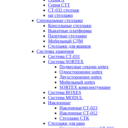
Серия СТТ
СТ-032 стеллаж
sgr стеллажи
Специальные стеллажи
Консольные стеллажи
Выкатные платформы
Палетные стеллажи
Мобильный СДМ
Стеллажи для ящиков
Системы хранения
Система СТ-031
Система SORTEX
Подвесные секции sortex
Односторонние sortex
Двухсторонние sortex
Мобильный sortex
SORTEX комплектующие
Система BOXES
Система MODUL
Наклонные
Наклонные СТ-023
Наклонные СТ-012
Стеллажи СТК
Стеллажи для шин