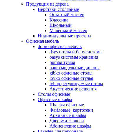
Продукция из дерева
Верстаки столярные
Опытный мастер
Классика
Школьный
Маленький мастер
Индивидуальные проекты
Офисная мебель
dobro офисная мебель
dsys столы и бенчсистемы
oasys системы хранения
pumba тумба
naura модульные диваны
gibko офисные столы
lovko офисные стулья
lvl up регулируемые столы
Акустические решения
Столы офисные
Офисные шкафы
Шкафы офисные
Файловые, картотеки
Архивные шкафы
Дверьми жалюзи
Абонентские шкафы
Шкафы для персонала