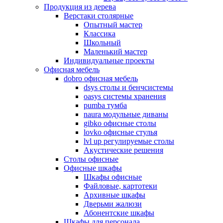
Продукция из дерева
Верстаки столярные
Опытный мастер
Классика
Школьный
Маленький мастер
Индивидуальные проекты
Офисная мебель
dobro офисная мебель
dsys столы и бенчсистемы
oasys системы хранения
pumba тумба
naura модульные диваны
gibko офисные столы
lovko офисные стулья
lvl up регулируемые столы
Акустические решения
Столы офисные
Офисные шкафы
Шкафы офисные
Файловые, картотеки
Архивные шкафы
Дверьми жалюзи
Абонентские шкафы
Шкафы для персонала