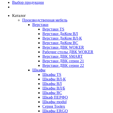
Выбор продукции
Каталог
Производственная мебель
Верстаки
Верстаки TS
Верстаки ДиКом ВЛ
Верстаки ДиКом ВЛ-К
Верстаки ДиКом ВС
Верстаки ДВК WOKER
Рабочие столы ДВК WOKER
Верстаки ДВК SMART
Верстаки ДВК серии 21
Верстаки ДВК серии 22
Шкафы
Шкафы TS
Шкафы ВЛ-К
Шкафы ВЛ
Шкафы ВЛ/Б
Шкафы ВС
Шкаф ПЕРФО
Шкафы modul
Серия Toolex
Шкафы ERGO