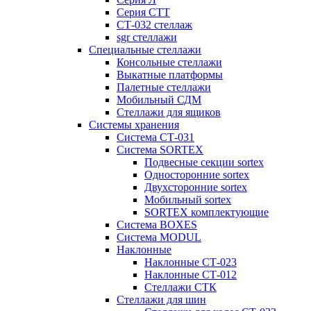
Серия СТТ
СТ-032 стеллаж
sgr стеллажи
Специальные стеллажи
Консольные стеллажи
Выкатные платформы
Палетные стеллажи
Мобильный СДМ
Стеллажи для ящиков
Системы хранения
Система СТ-031
Система SORTEX
Подвесные секции sortex
Односторонние sortex
Двухсторонние sortex
Мобильный sortex
SORTEX комплектующие
Система BOXES
Система MODUL
Наклонные
Наклонные СТ-023
Наклонные СТ-012
Стеллажи СТК
Стеллажи для шин