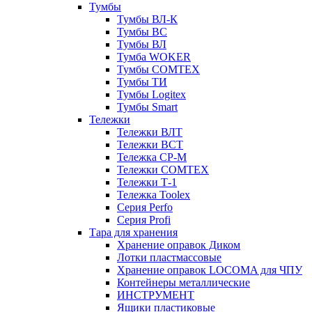
Тумбы
Тумбы ВЛ-К
Тумбы ВС
Тумбы ВЛ
Тумба WOKER
Тумбы COMTEX
Тумбы ТИ
Тумбы Logitex
Тумбы Smart
Тележки
Тележки ВЛТ
Тележки ВСТ
Тележка СР-М
Тележки COMTEX
Тележки Т-1
Тележка Toolex
Серия Perfo
Серия Profi
Тара для хранения
Хранение оправок Диком
Лотки пластмассовые
Хранение оправок LOCOMA для ЧПУ
Контейнеры металлические
ИНСТРУМЕНТ
Ящики пластиковые