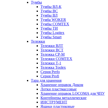
Тумбы
Тумбы ВЛ-К
Тумбы ВС
Тумбы ВЛ
Тумба WOKER
Тумбы COMTEX
Тумбы ТИ
Тумбы Logitex
Тумбы Smart
Тележки
Тележки ВЛТ
Тележки ВСТ
Тележка СР-М
Тележки COMTEX
Тележки Т-1
Тележка Toolex
Серия Perfo
Серия Profi
Тара для хранения
Хранение оправок Диком
Лотки пластмассовые
Хранение оправок LOCOMA для ЧПУ
Контейнеры металлические
ИНСТРУМЕНТ
Ящики пластиковые