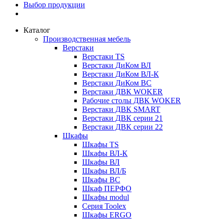
Выбор продукции
Каталог
Производственная мебель
Верстаки
Верстаки TS
Верстаки ДиКом ВЛ
Верстаки ДиКом ВЛ-К
Верстаки ДиКом ВС
Верстаки ДВК WOKER
Рабочие столы ДВК WOKER
Верстаки ДВК SMART
Верстаки ДВК серии 21
Верстаки ДВК серии 22
Шкафы
Шкафы TS
Шкафы ВЛ-К
Шкафы ВЛ
Шкафы ВЛ/Б
Шкафы ВС
Шкаф ПЕРФО
Шкафы modul
Серия Toolex
Шкафы ERGO