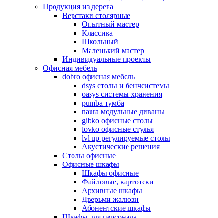
Продукция из дерева
Верстаки столярные
Опытный мастер
Классика
Школьный
Маленький мастер
Индивидуальные проекты
Офисная мебель
dobro офисная мебель
dsys столы и бенчсистемы
oasys системы хранения
pumba тумба
naura модульные диваны
gibko офисные столы
lovko офисные стулья
lvl up регулируемые столы
Акустические решения
Столы офисные
Офисные шкафы
Шкафы офисные
Файловые, картотеки
Архивные шкафы
Дверьми жалюзи
Абонентские шкафы
Шкафы для персонала