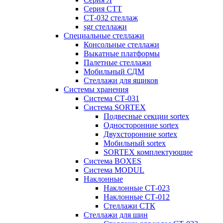
Серия СТТ
СТ-032 стеллаж
sgr стеллажи
Специальные стеллажи
Консольные стеллажи
Выкатные платформы
Палетные стеллажи
Мобильный СДМ
Стеллажи для ящиков
Системы хранения
Система СТ-031
Система SORTEX
Подвесные секции sortex
Односторонние sortex
Двухсторонние sortex
Мобильный sortex
SORTEX комплектующие
Система BOXES
Система MODUL
Наклонные
Наклонные СТ-023
Наклонные СТ-012
Стеллажи СТК
Стеллажи для шин