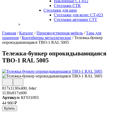
Наклонные СТ-012
Стеллажи СТК
Стеллажи для шин
Стеллажи для колес СТ-023
Стеллажи автошин СТТ
Главная
/
Каталог
/
Производственная мебель
/
Тара для
хранения
/
Контейнеры металлические
/
Тележка-бункер
опрокидывающаяся ТВО-1 RAL 5005
Тележка-бункер опрокидывающаяся
ТВО-1 RAL 5005
817х1130х400, 64кг
1130x817x600
Артикул:
КГ031093
44 960
₽
Купить