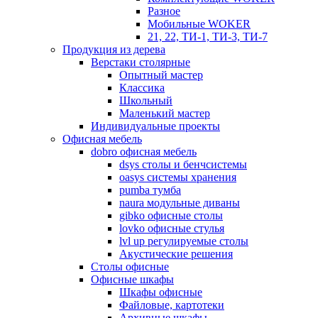
Разное
Мобильные WOKER
21, 22, ТИ-1, ТИ-3, ТИ-7
Продукция из дерева
Верстаки столярные
Опытный мастер
Классика
Школьный
Маленький мастер
Индивидуальные проекты
Офисная мебель
dobro офисная мебель
dsys столы и бенчсистемы
oasys системы хранения
pumba тумба
naura модульные диваны
gibko офисные столы
lovko офисные стулья
lvl up регулируемые столы
Акустические решения
Столы офисные
Офисные шкафы
Шкафы офисные
Файловые, картотеки
Архивные шкафы