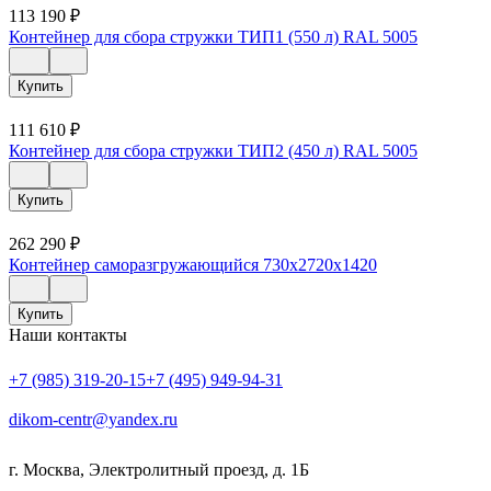
113 190
₽
Контейнер для сбора стружки ТИП1 (550 л) RAL 5005
Купить
111 610
₽
Контейнер для сбора стружки ТИП2 (450 л) RAL 5005
Купить
262 290
₽
Контейнер саморазгружающийся 730х2720х1420
Купить
Наши контакты
+7 (985) 319-20-15
+7 (495) 949-94-31
dikom-centr@yandex.ru
г. Москва
,
Электролитный проезд, д. 1Б