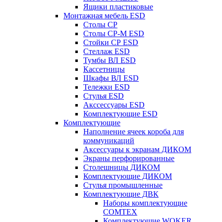
Ящики пластиковые
Монтажная мебель ESD
Столы СР
Столы СР-М ESD
Стойки СР ESD
Стеллаж ESD
Тумбы ВЛ ESD
Кассетницы
Шкафы ВЛ ESD
Тележки ESD
Стулья ESD
Акссессуары ESD
Комплектующие ESD
Комплектующие
Наполнение ячеек короба для
коммуникаций
Аксессуары к экранам ДИКОМ
Экраны перфорированные
Cтолешницы ДИКОМ
Комплектующие ДИКОМ
Стулья промышленные
Комплектующие ДВК
Наборы комплектующие
COMTEX
Комплектующие WOKER