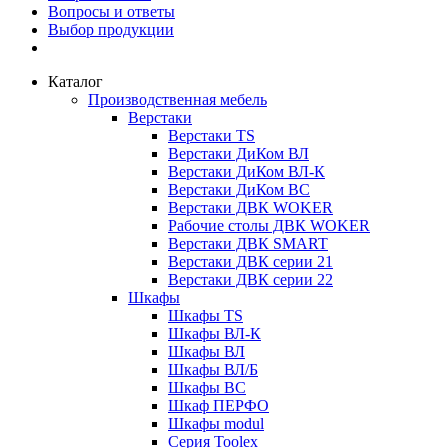
Вопросы и ответы
Выбор продукции
Каталог
Производственная мебель
Верстаки
Верстаки TS
Верстаки ДиКом ВЛ
Верстаки ДиКом ВЛ-К
Верстаки ДиКом ВС
Верстаки ДВК WOKER
Рабочие столы ДВК WOKER
Верстаки ДВК SMART
Верстаки ДВК серии 21
Верстаки ДВК серии 22
Шкафы
Шкафы TS
Шкафы ВЛ-К
Шкафы ВЛ
Шкафы ВЛ/Б
Шкафы ВС
Шкаф ПЕРФО
Шкафы modul
Серия Toolex